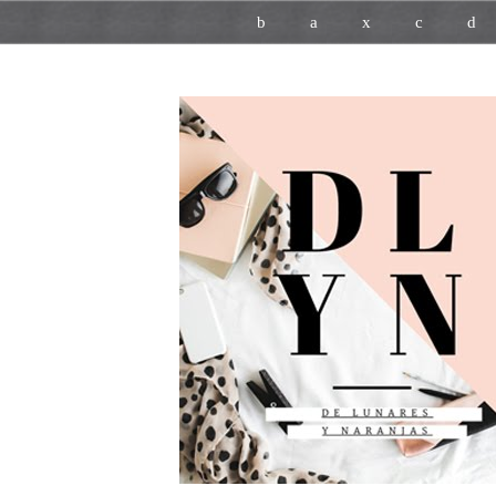
b
a
x
c
d