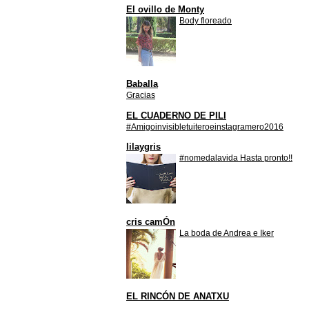
El ovillo de Monty
Body floreado
Baballa
Gracias
EL CUADERNO DE PILI
#Amigoinvisibletuiteroeinstagramero2016
lilaygris
#nomedalavida Hasta pronto!!
cris camÓn
La boda de Andrea e Iker
EL RINCÓN DE ANATXU