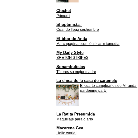
Clochet
Primeriti
Shoptimista.-
Cuando llega septiembre
El blog de Anita
Marcapáginas con técnicas mixmedia
My Daily Style
BRETON STRIPES
Sonambulistas
Tú eres su mejor madre
La chica de la casa de caramelo
El cuarto cumpleaños de Miranda:
gardening party
La Ratita Presumida
Maquillaje para diario
Macarena Gea
Hello world!