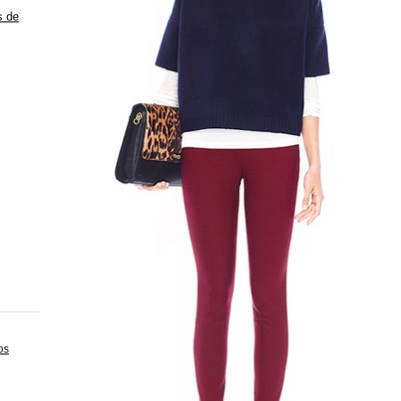
s de
os