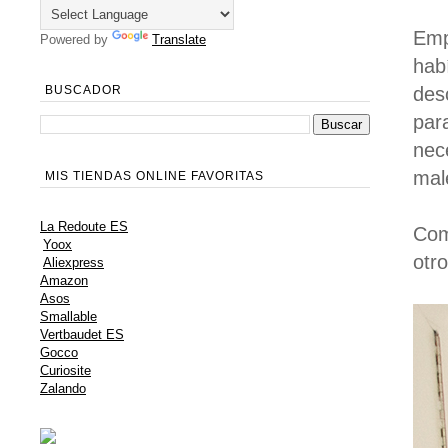
Emp
Powered by
Translate
hab
des
BUSCADOR
par
nec
mal
MIS TIENDAS ONLINE FAVORITAS
La Redoute ES
Com
Yoox
otr
Aliexpress
Amazon
Asos
Smallable
Vertbaudet ES
Gocco
Curiosite
Zalando