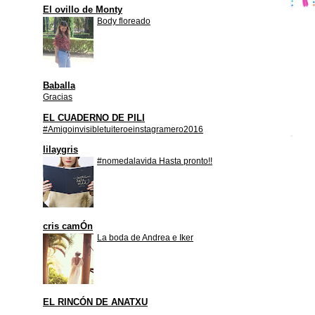
El ovillo de Monty
Body floreado
Baballa
Gracias
EL CUADERNO DE PILI
#Amigoinvisibletuiteroeinstagramero2016
lilaygris
#nomedalavida Hasta pronto!!
cris camÓn
La boda de Andrea e Iker
EL RINCÓN DE ANATXU