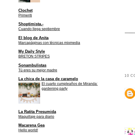
Clochet
Primeriti
Shoptimista.-
Cuando llega septiembre
El blog de Anita
Marcapáginas con técnicas mixmedia
My Daily Style
BRETON STRIPES
Sonambulistas
Tú eres su mejor madre
10 C
La chica de la casa de caramelo
El cuarto cumpleaños de Miranda:
gardening party
La Ratita Presumida
Maquillaje para diario
Macarena Gea
Hello world!