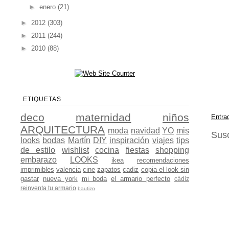
►
enero
(21)
►
2012
(303)
►
2011
(244)
►
2010
(88)
ETIQUETAS
deco
maternidad
niños
Entra
ARQUITECTURA
moda
navidad
YO
mis
Susc
looks
bodas
Martín
DIY
inspiración
viajes
tips
de estilo
wishlist
cocina
fiestas
shopping
embarazo
LOOKS
ikea
recomendaciones
imprimibles
valencia
cine
zapatos
cadiz
copia el look sin
gastar
nueva york
mi boda
el armario perfecto
cádiz
reinventa tu armario
bautizo