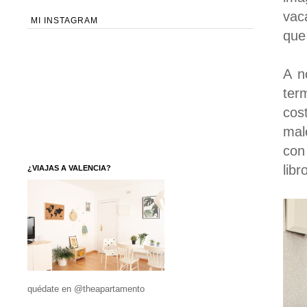
vac
MI INSTAGRAM
que
A n
ter
cos
mal
con
lib
¿VIAJAS A VALENCIA?
quédate en @theapartamento