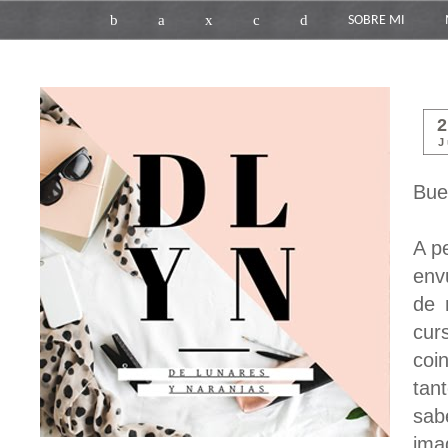
b
a
x
c
d
SOBRE MI
J
Bue
A p
env
de 
cur
coi
tan
sab
ima