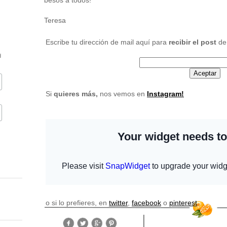
besos a todos!
Teresa
Escribe tu dirección de mail aquí para
recibir el post
de
d
Si
quieres más
,
nos vemos en
Instagram!
o si lo prefieres, en
twitter
,
facebook
o
pinterest