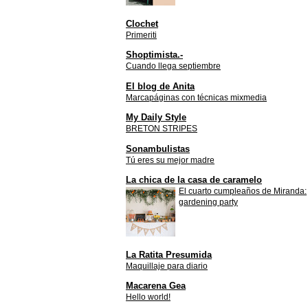
Clochet
Primeriti
Shoptimista.-
Cuando llega septiembre
El blog de Anita
Marcapáginas con técnicas mixmedia
My Daily Style
BRETON STRIPES
Sonambulistas
Tú eres su mejor madre
La chica de la casa de caramelo
El cuarto cumpleaños de Miranda:
gardening party
La Ratita Presumida
Maquillaje para diario
Macarena Gea
Hello world!