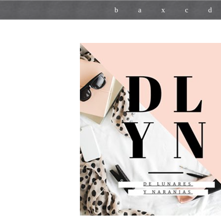
b
a
x
c
d