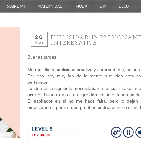
SOBRE MI
MATERNIDAD
MODA
DIY
DECO
26
PUBLICIDAD IMPRESIONAN
INTERESANTE
Nov
Buenas tardes!
Me rechifla la publicidad creativa y sorprendente, es uno
Por eso, soy muy fan de la mente que ideó esta 
pertenece.
La idea es la siguiente: necesitaban anunciar el aspira
ocurre? Usarlo junto a un tigre dormido intentando no de
El aspirador en sí no me hace falta, pero lo dejan 
empezando a pensar qué pruebas podría ponerle si me lo 