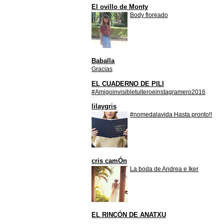
El ovillo de Monty
Body floreado
Baballa
Gracias
EL CUADERNO DE PILI
#Amigoinvisibletuiteroeinstagramero2016
lilaygris
#nomedalavida Hasta pronto!!
cris camÓn
La boda de Andrea e Iker
EL RINCÓN DE ANATXU