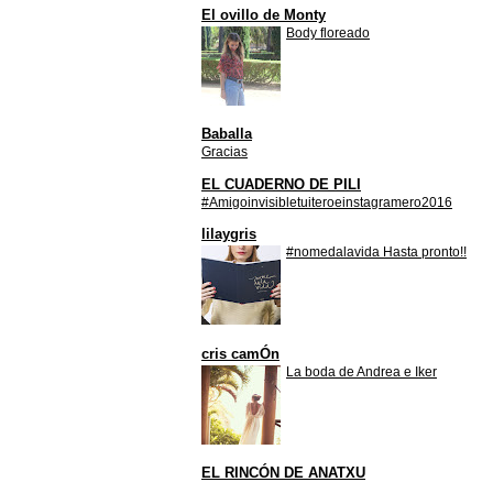
El ovillo de Monty
Body floreado
Baballa
Gracias
EL CUADERNO DE PILI
#Amigoinvisibletuiteroeinstagramero2016
lilaygris
#nomedalavida Hasta pronto!!
cris camÓn
La boda de Andrea e Iker
EL RINCÓN DE ANATXU