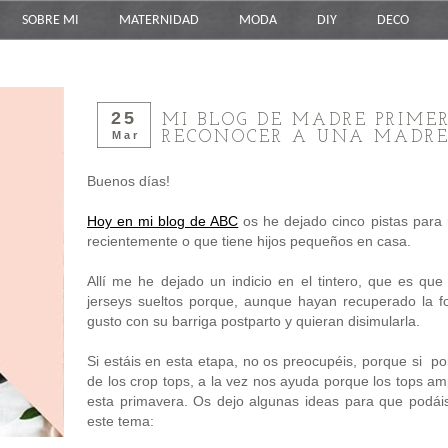
SOBRE MI
MATERNIDAD
MODA
DIY
DECO
25
MI BLOG DE MADRE PRIME
RECONOCER A UNA MADRE
Mar
Buenos días!
Hoy en mi blog de ABC
os he dejado cinco pistas para
recientemente o que tiene hijos pequeños en casa.
Allí me he dejado un indicio en el tintero, que es que
jerseys sueltos porque, aunque hayan recuperado la 
gusto con su barriga postparto y quieran disimularla.
Si estáis en esta etapa, no os preocupéis, porque si po
de los crop tops, a la vez nos ayuda porque los tops amp
esta primavera. Os dejo algunas ideas para que podái
este tema: