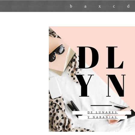
b
a
x
c
d