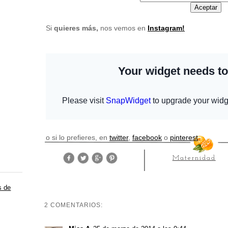
Si
quieres más
,
nos vemos en
Instagram!
o si lo prefieres, en
twitter
,
facebook
o
pinterest
Maternidad
s de
2 COMENTARIOS: