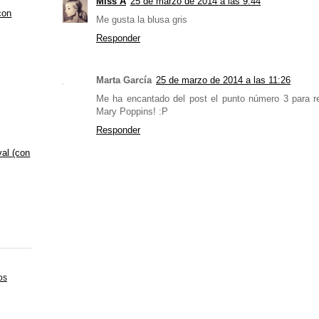
Miss A
25 de marzo de 2014 a las 9:44
con
Me gusta la blusa gris
Responder
Marta García
25 de marzo de 2014 a las 11:26
Me ha encantado del post el punto número 3 para r
Mary Poppins! :P
Responder
val (con
os