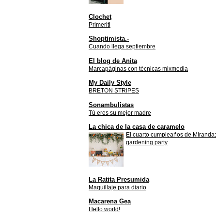
Clochet
Primeriti
Shoptimista.-
Cuando llega septiembre
El blog de Anita
Marcapáginas con técnicas mixmedia
My Daily Style
BRETON STRIPES
Sonambulistas
Tú eres su mejor madre
La chica de la casa de caramelo
El cuarto cumpleaños de Miranda:
gardening party
La Ratita Presumida
Maquillaje para diario
Macarena Gea
Hello world!