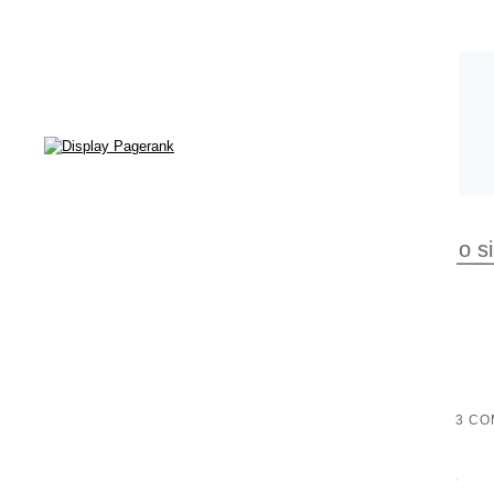
o s
3 CO