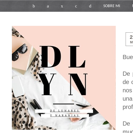
b
a
x
c
d
SOBRE MI
M
Bue
De 
de 
nos
una
pro
De 
muc