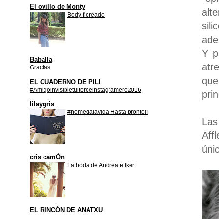
El ovillo de Monty
alt
Body floreado
sil
ade
Y p
Baballa
atr
Gracias
que
EL CUADERNO DE PILI
#Amigoinvisibletuiteroeinstagramero2016
prin
lilaygris
#nomedalavida Hasta pronto!!
Las
Aff
úni
cris camÓn
La boda de Andrea e Iker
EL RINCÓN DE ANATXU