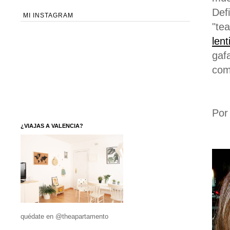
Def
MI INSTAGRAM
"te
lent
gaf
com
Por
¿VIAJAS A VALENCIA?
quédate en @theapartamento