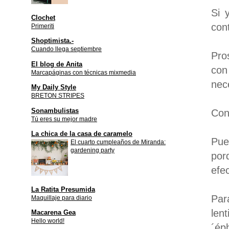
Si 
Clochet
con
Primeriti
Shoptimista.-
Cuando llega septiembre
Pro
El blog de Anita
con
Marcapáginas con técnicas mixmedia
nec
My Daily Style
BRETON STRIPES
Sonambulistas
Con
Tú eres su mejor madre
La chica de la casa de caramelo
Pue
El cuarto cumpleaños de Miranda:
gardening party
por
efe
La Ratita Presumida
Par
Maquillaje para diario
len
Macarena Gea
Hello world!
´ép