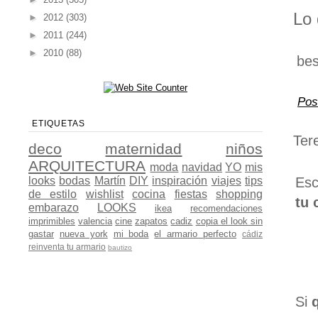
Lo 
►
2012
(303)
►
2011
(244)
►
2010
(88)
bes
Pos
ETIQUETAS
Ter
deco
maternidad
niños
ARQUITECTURA
moda
navidad
YO
mis
looks
bodas
Martín
DIY
inspiración
viajes
tips
Esc
de estilo
wishlist
cocina
fiestas
shopping
tu 
embarazo
LOOKS
ikea
recomendaciones
imprimibles
valencia
cine
zapatos
cadiz
copia el look sin
gastar
nueva york
mi boda
el armario perfecto
cádiz
reinventa tu armario
bautizo
Si