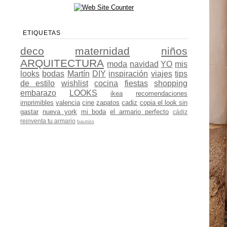
ETIQUETAS
deco
maternidad
niños
ARQUITECTURA
moda
navidad
YO
mis
looks
bodas
Martín
DIY
inspiración
viajes
tips
de estilo
wishlist
cocina
fiestas
shopping
embarazo
LOOKS
ikea
recomendaciones
imprimibles
valencia
cine
zapatos
cadiz
copia el look sin
gastar
nueva york
mi boda
el armario perfecto
cádiz
reinventa tu armario
bautizo