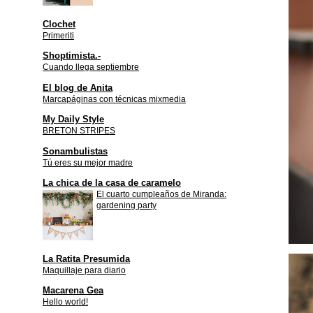
Clochet
Primeriti
Shoptimista.-
Cuando llega septiembre
El blog de Anita
Marcapáginas con técnicas mixmedia
My Daily Style
BRETON STRIPES
Sonambulistas
Tú eres su mejor madre
La chica de la casa de caramelo
El cuarto cumpleaños de Miranda:
gardening party
La Ratita Presumida
Maquillaje para diario
Macarena Gea
Hello world!