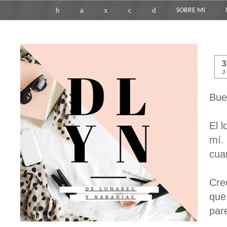
b
a
x
c
d
SOBRE MI
J
Bue
El 
mí.
cua
Cre
que
par