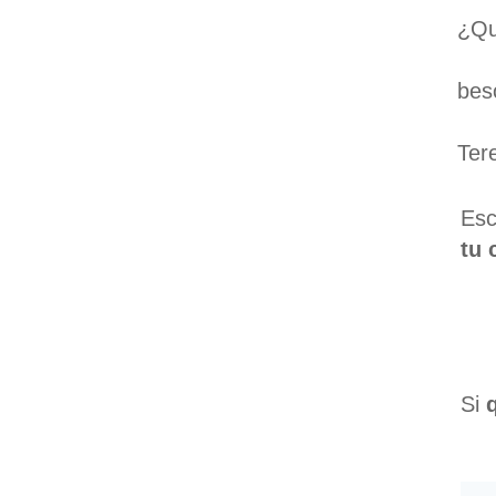
¿Qu
bes
Ter
Esc
tu 
Si