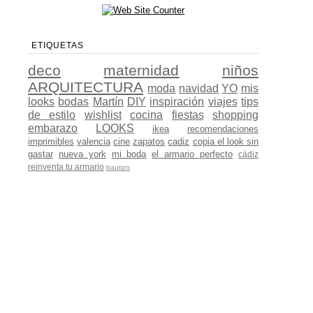
ETIQUETAS
deco
maternidad
niños
ARQUITECTURA
moda
navidad
YO
mis
looks
bodas
Martín
DIY
inspiración
viajes
tips
de estilo
wishlist
cocina
fiestas
shopping
embarazo
LOOKS
ikea
recomendaciones
imprimibles
valencia
cine
zapatos
cadiz
copia el look sin
gastar
nueva york
mi boda
el armario perfecto
cádiz
reinventa tu armario
bautizo