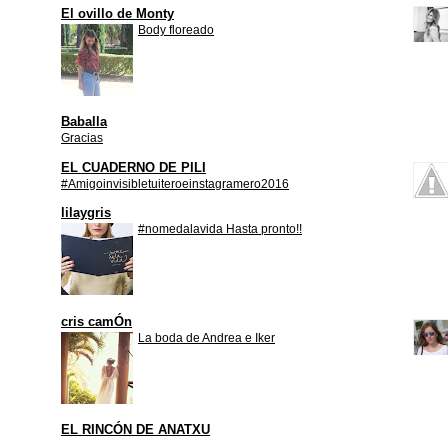
El ovillo de Monty
Body floreado
Baballa
Gracias
EL CUADERNO DE PILI
#Amigoinvisibletuiteroeinstagramero2016
lilaygris
#nomedalavida Hasta pronto!!
cris camÓn
La boda de Andrea e Iker
EL RINCÓN DE ANATXU