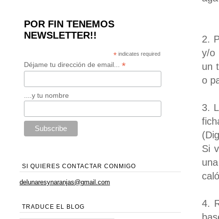
POR FIN TENEMOS
NEWSLETTER!!
2. 
y/o
*
indicates required
*
Déjame tu dirección de email...
un 
o pa
....y tu nombre
3. 
fic
(Dig
Si 
una
SI QUIERES CONTACTAR CONMIGO
caló
delunaresynaranjas@gmail.com
4. 
TRADUCE EL BLOG
bas