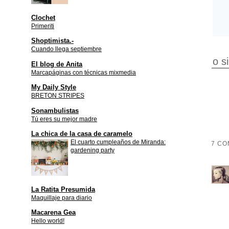
Clochet
Primeriti
Shoptimista.-
Cuando llega septiembre
o s
El blog de Anita
Marcapáginas con técnicas mixmedia
My Daily Style
BRETON STRIPES
Sonambulistas
Tú eres su mejor madre
La chica de la casa de caramelo
El cuarto cumpleaños de Miranda:
7 CO
gardening party
La Ratita Presumida
Maquillaje para diario
Macarena Gea
Hello world!