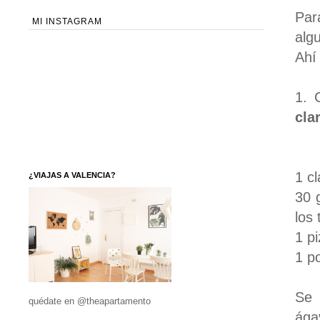
Par
MI INSTAGRAM
alg
Ahí
1. 
cla
1 c
¿VIAJAS A VALENCIA?
30 
los 
1 p
1 po
Se 
quédate en @theapartamento
ága