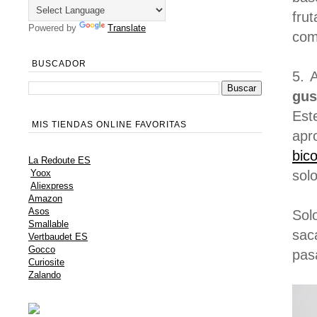
fru
Powered by
Translate
com
BUSCADOR
5. 
gus
Est
MIS TIENDAS ONLINE FAVORITAS
apr
bic
La Redoute ES
sol
Yoox
Aliexpress
Amazon
Asos
Sol
Smallable
sac
Vertbaudet ES
Gocco
pas
Curiosite
Zalando