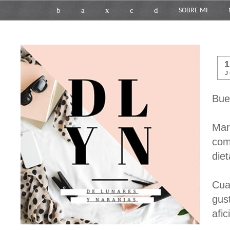
b
a
x
c
d
SOBRE MI
J
Bue
Mar
com
die
Cua
gus
afic