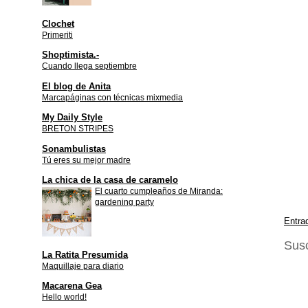
Clochet
Primeriti
Shoptimista.-
Cuando llega septiembre
El blog de Anita
Marcapáginas con técnicas mixmedia
My Daily Style
BRETON STRIPES
Sonambulistas
Tú eres su mejor madre
La chica de la casa de caramelo
El cuarto cumpleaños de Miranda:
gardening party
Entra
Susc
La Ratita Presumida
Maquillaje para diario
Macarena Gea
Hello world!