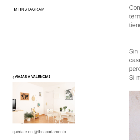
Com
MI INSTAGRAM
ter
tie
Sin
cas
per
Si 
¿VIAJAS A VALENCIA?
quédate en @theapartamento