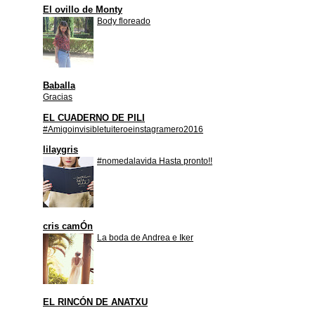
El ovillo de Monty
Body floreado
Baballa
Gracias
EL CUADERNO DE PILI
#Amigoinvisibletuiteroeinstagramero2016
lilaygris
#nomedalavida Hasta pronto!!
cris camÓn
La boda de Andrea e Iker
EL RINCÓN DE ANATXU