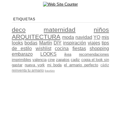
ETIQUETAS
deco
maternidad
niños
ARQUITECTURA
moda
navidad
YO
mis
looks
bodas
Martín
DIY
inspiración
viajes
tips
de estilo
wishlist
cocina
fiestas
shopping
embarazo
LOOKS
ikea
recomendaciones
imprimibles
valencia
cine
zapatos
cadiz
copia el look sin
gastar
nueva york
mi boda
el armario perfecto
cádiz
reinventa tu armario
bautizo