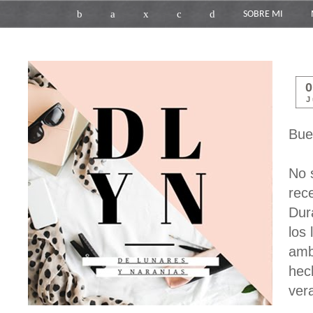
b
a
x
c
d
SOBRE MI
J
Bue
No 
rec
Dur
los
amb
hec
ver