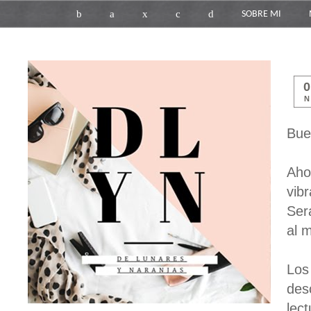
b
a
x
c
d
SOBRE MI
N
Bue
Aho
vib
Ser
al 
Los
des
lec