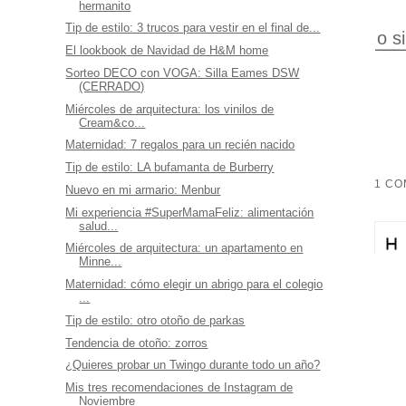
hermanito
Tip de estilo: 3 trucos para vestir en el final de...
o s
El lookbook de Navidad de H&M home
Sorteo DECO con VOGA: Silla Eames DSW
(CERRADO)
Miércoles de arquitectura: los vinilos de
Cream&co...
Maternidad: 7 regalos para un recién nacido
Tip de estilo: LA bufamanta de Burberry
1 CO
Nuevo en mi armario: Menbur
Mi experiencia #SuperMamaFeliz: alimentación
salud...
Miércoles de arquitectura: un apartamento en
Minne...
Maternidad: cómo elegir un abrigo para el colegio
...
Tip de estilo: otro otoño de parkas
Tendencia de otoño: zorros
¿Quieres probar un Twingo durante todo un año?
Mis tres recomendaciones de Instagram de
Noviembre