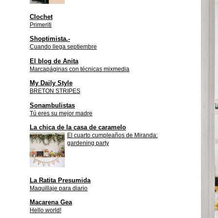
Clochet
Primeriti
Shoptimista.-
Cuando llega septiembre
El blog de Anita
Marcapáginas con técnicas mixmedia
My Daily Style
BRETON STRIPES
Sonambulistas
Tú eres su mejor madre
La chica de la casa de caramelo
El cuarto cumpleaños de Miranda:
gardening party
La Ratita Presumida
Maquillaje para diario
Macarena Gea
Hello world!