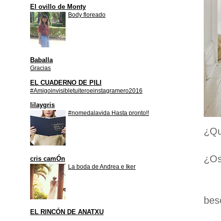
El ovillo de Monty
Body floreado
Baballa
Gracias
EL CUADERNO DE PILI
#Amigoinvisibletuiteroeinstagramero2016
lilaygris
#nomedalavida Hasta pronto!!
¿Qu
¿Os
cris camÓn
La boda de Andrea e Iker
bes
EL RINCÓN DE ANATXU