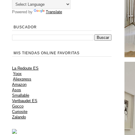
Powered by
Translate
BUSCADOR
MIS TIENDAS ONLINE FAVORITAS
La Redoute ES
Yoox
Aliexpress
Amazon
Asos
Smallable
Vertbaudet ES
Gocco
Curiosite
Zalando