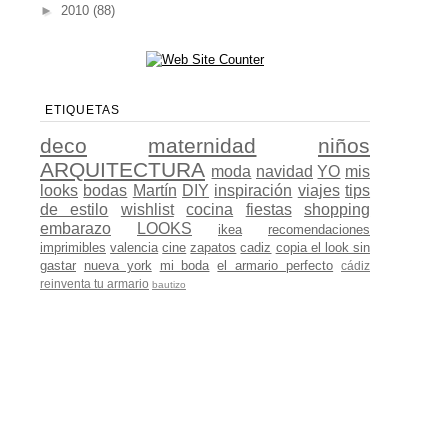
►
2010
(88)
ETIQUETAS
deco
maternidad
niños
ARQUITECTURA
moda
navidad
YO
mis
looks
bodas
Martín
DIY
inspiración
viajes
tips
de estilo
wishlist
cocina
fiestas
shopping
embarazo
LOOKS
ikea
recomendaciones
imprimibles
valencia
cine
zapatos
cadiz
copia el look sin
gastar
nueva york
mi boda
el armario perfecto
cádiz
reinventa tu armario
bautizo