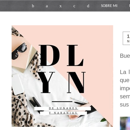
b
a
x
c
d
SOBRE MI
N
Bue
La 
que
imp
sem
sus