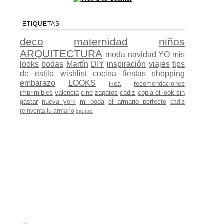
ETIQUETAS
deco
maternidad
niños
ARQUITECTURA
moda
navidad
YO
mis
looks
bodas
Martín
DIY
inspiración
viajes
tips
de estilo
wishlist
cocina
fiestas
shopping
embarazo
LOOKS
ikea
recomendaciones
imprimibles
valencia
cine
zapatos
cadiz
copia el look sin
gastar
nueva york
mi boda
el armario perfecto
cádiz
reinventa tu armario
bautizo