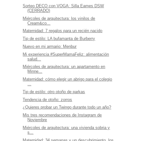
Sorteo DECO con VOGA: Silla Eames DSW
(CERRADO)
Miércoles de arquitectura: los vinilos de
Cream&co...
Maternidad: 7 regalos para un recién nacido
Tip de estilo: LA bufamanta de Burberry
Nuevo en mi armario: Menbur
Mi experiencia #SuperMamaFeliz: alimentación
salud...
Miércoles de arquitectura: un apartamento en
Minne...
Maternidad: cómo elegir un abrigo para el colegio
...
Tip de estilo: otro otoño de parkas
Tendencia de otoño: zorros
¿Quieres probar un Twingo durante todo un año?
Mis tres recomendaciones de Instagram de
Noviembre
Miércoles de arquitectura: una vivienda sobria y
s...
Maternidad: 34 semanas y un descubrimiento, los