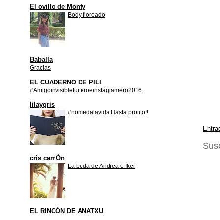
El ovillo de Monty
Body floreado
Baballa
Gracias
EL CUADERNO DE PILI
#Amigoinvisibletuiteroeinstagramero2016
lilaygris
#nomedalavida Hasta pronto!!
Entra
Susc
cris camÓn
La boda de Andrea e Iker
EL RINCÓN DE ANATXU