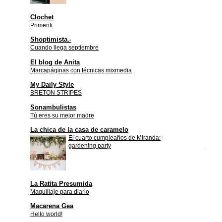
Clochet
Primeriti
Shoptimista.-
Cuando llega septiembre
El blog de Anita
Marcapáginas con técnicas mixmedia
My Daily Style
BRETON STRIPES
Sonambulistas
Tú eres su mejor madre
La chica de la casa de caramelo
El cuarto cumpleaños de Miranda:
gardening party
La Ratita Presumida
Maquillaje para diario
Macarena Gea
Hello world!