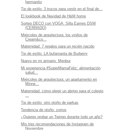
hermanito
Tip de estilo: 3 trucos para vestir en el final de...
El lookbook de Navidad de H&M home
Sorteo DECO con VOGA: Silla Eames DSW
(CERRADO)
Miércoles de arquitectura: los vinilos de
Cream&co...
Maternidad: 7 regalos para un recién nacido
Tip de estilo: LA bufamanta de Burberry
Nuevo en mi armario: Menbur
Mi experiencia #SuperMamaFeliz: alimentación
salud...
Miércoles de arquitectura: un apartamento en
Minne...
Maternidad: cómo elegir un abrigo para el colegio
...
Tip de estilo: otro otoño de parkas
Tendencia de otoño: zorros
¿Quieres probar un Twingo durante todo un año?
Mis tres recomendaciones de Instagram de
Noviembre