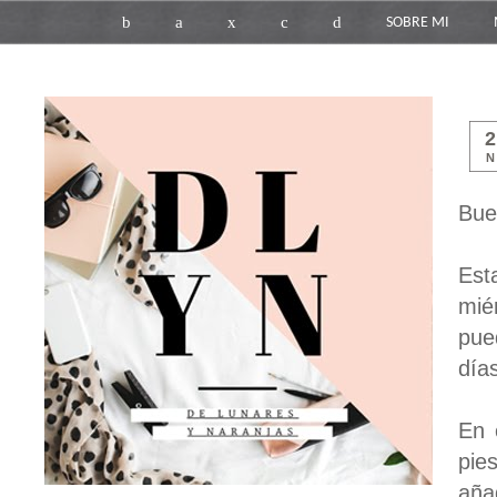
b
a
x
c
d
SOBRE MI
N
Bue
Est
mié
pue
día
En 
pie
aña