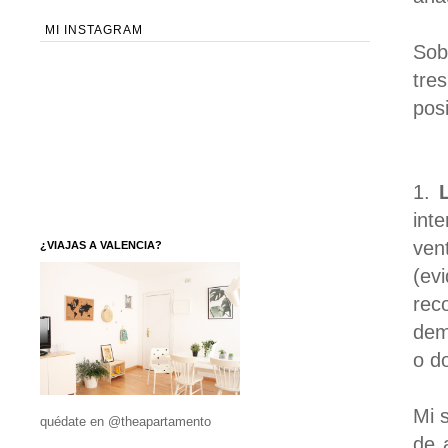
MI INSTAGRAM
Sob
tre
posi
1.
int
ven
¿VIAJAS A VALENCIA?
(ev
rec
dem
o d
Mi 
quédate en @theapartamento
de 