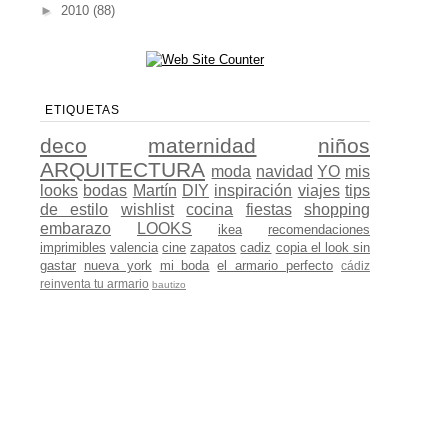
►
2010
(88)
ETIQUETAS
deco
maternidad
niños
ARQUITECTURA
moda
navidad
YO
mis
looks
bodas
Martín
DIY
inspiración
viajes
tips
de estilo
wishlist
cocina
fiestas
shopping
embarazo
LOOKS
ikea
recomendaciones
imprimibles
valencia
cine
zapatos
cadiz
copia el look sin
gastar
nueva york
mi boda
el armario perfecto
cádiz
reinventa tu armario
bautizo