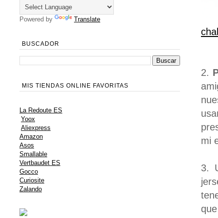
Powered by
Translate
cha
BUSCADOR
2.
P
ami
MIS TIENDAS ONLINE FAVORITAS
nue
La Redoute ES
usa
Yoox
pre
Aliexpress
Amazon
mi 
Asos
Smallable
Vertbaudet ES
3. 
Gocco
jer
Curiosite
Zalando
ten
que