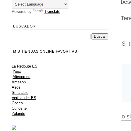
bes
Powered by
Translate
Ter
BUSCADOR
Si
MIS TIENDAS ONLINE FAVORITAS
La Redoute ES
Yoox
Aliexpress
Amazon
Asos
Smallable
Vertbaudet ES
Gocco
Curiosite
Zalando
o s