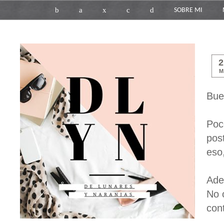
b
a
x
c
d
SOBRE MI
M
Bue
Poc
pos
eso
Ade
No 
con