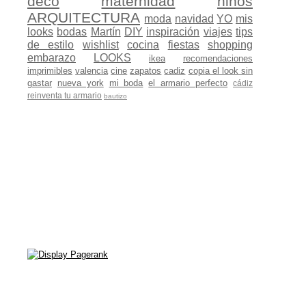
deco
maternidad
niños
ARQUITECTURA
moda
navidad
YO
mis
looks
bodas
Martín
DIY
inspiración
viajes
tips
de estilo
wishlist
cocina
fiestas
shopping
embarazo
LOOKS
ikea
recomendaciones
imprimibles
valencia
cine
zapatos
cadiz
copia el look sin
gastar
nueva york
mi boda
el armario perfecto
cádiz
reinventa tu armario
bautizo