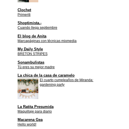
Clochet
Primeriti
Shoptimista.-
Cuando llega septiembre
El blog de Anita
Marcapáginas con técnicas mixmedia
My Daily Style
BRETON STRIPES
Sonambulistas
Tú eres su mejor madre
La chica de la casa de caramelo
El cuarto cumpleaños de Miranda:
gardening party
La Ratita Presumida
Maquillaje para diario
Macarena Gea
Hello world!