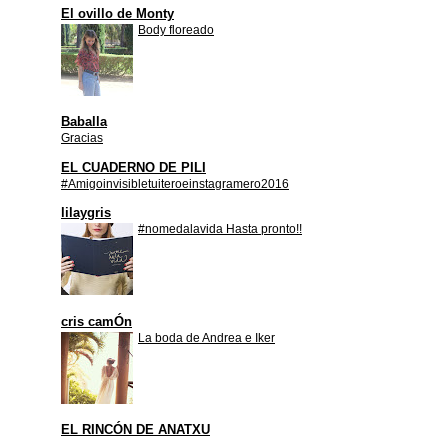
El ovillo de Monty
Body floreado
Baballa
Gracias
EL CUADERNO DE PILI
#Amigoinvisibletuiteroeinstagramero2016
lilaygris
#nomedalavida Hasta pronto!!
cris camÓn
La boda de Andrea e Iker
EL RINCÓN DE ANATXU