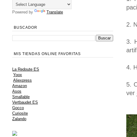
paci
Powered by
Translate
2. 
BUSCADOR
3. 
art
MIS TIENDAS ONLINE FAVORITAS
4. 
La Redoute ES
Yoox
Aliexpress
5. 
Amazon
Asos
ver
Smallable
Vertbaudet ES
Gocco
Curiosite
Zalando