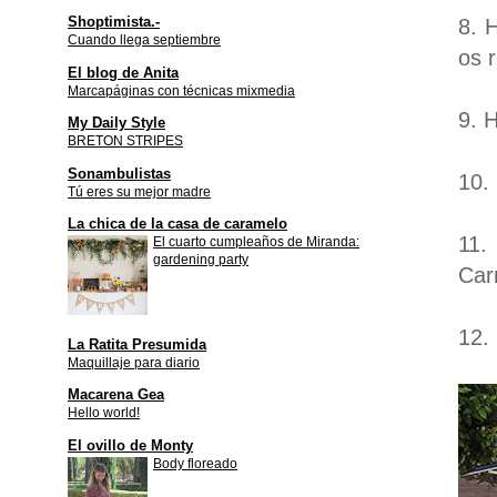
Shoptimista.-
8. 
Cuando llega septiembre
os 
El blog de Anita
Marcapáginas con técnicas mixmedia
9. 
My Daily Style
BRETON STRIPES
Sonambulistas
10.
Tú eres su mejor madre
La chica de la casa de caramelo
11.
El cuarto cumpleaños de Miranda:
gardening party
Car
12.
La Ratita Presumida
Maquillaje para diario
Macarena Gea
Hello world!
El ovillo de Monty
Body floreado