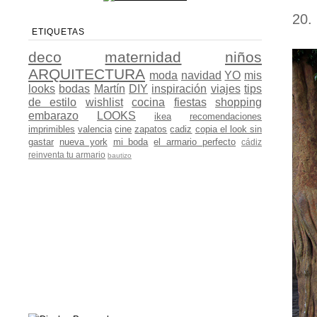
20.
ETIQUETAS
deco
maternidad
niños
ARQUITECTURA
moda
navidad
YO
mis
looks
bodas
Martín
DIY
inspiración
viajes
tips
de estilo
wishlist
cocina
fiestas
shopping
embarazo
LOOKS
ikea
recomendaciones
imprimibles
valencia
cine
zapatos
cadiz
copia el look sin
gastar
nueva york
mi boda
el armario perfecto
cádiz
reinventa tu armario
bautizo