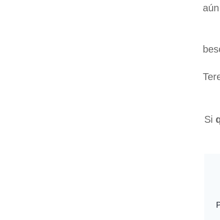
aún
bes
Ter
Si