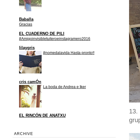
Baballa
Gracias
EL CUADERNO DE PILI
#Amigoinvisibletuiteroeinstagramero2016
lilaygris
#nomedalavida Hasta pronto!!
cris camÓn
La boda de Andrea e Iker
13.
EL RINCÓN DE ANATXU
gru
ARCHIVE