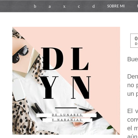
b
a
x
c
d
SOBRE MI
D
Bue
Den
no 
un 
El 
con
el 
aún