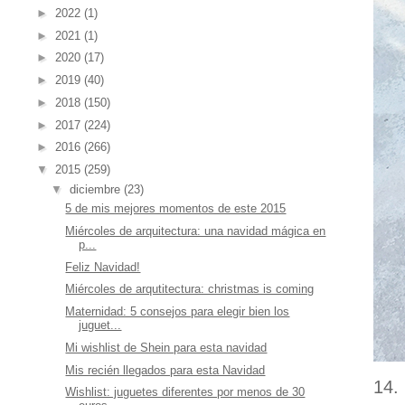
►
2022
(1)
►
2021
(1)
►
2020
(17)
►
2019
(40)
►
2018
(150)
►
2017
(224)
►
2016
(266)
▼
2015
(259)
▼
diciembre
(23)
5 de mis mejores momentos de este 2015
Miércoles de arquitectura: una navidad mágica en
p...
Feliz Navidad!
Miércoles de arqutitectura: christmas is coming
Maternidad: 5 consejos para elegir bien los
juguet...
Mi wishlist de Shein para esta navidad
Mis recién llegados para esta Navidad
14.
Wishlist: juguetes diferentes por menos de 30