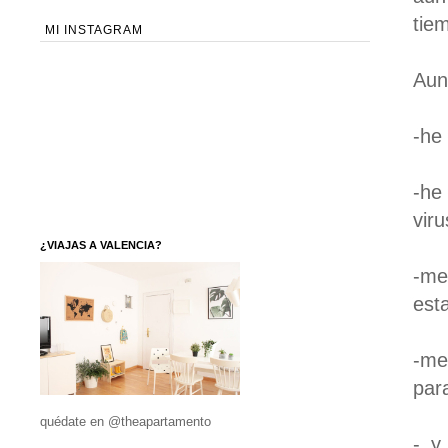
tie
MI INSTAGRAM
Aun
-he
-he
viru
¿VIAJAS A VALENCIA?
-me
esta
-me
par
quédate en @theapartamento
- y