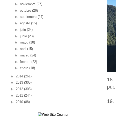
►
noviembre
(27)
►
octubre
(26)
►
septiembre
(24)
►
agosto
(15)
►
julio
(24)
►
junio
(23)
►
mayo
(18)
►
abril
(15)
►
marzo
(24)
►
febrero
(22)
►
enero
(18)
►
2014
(261)
18.
►
2013
(305)
pue
►
2012
(303)
►
2011
(244)
19.
►
2010
(88)