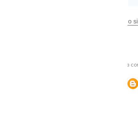
o s
3 CO