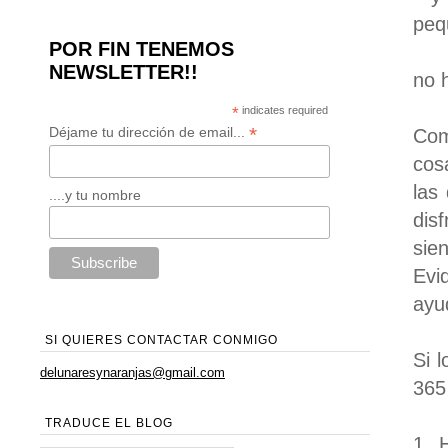
peq
POR FIN TENEMOS
NEWSLETTER!!
no 
*
indicates required
*
Déjame tu dirección de email...
Com
cos
las
....y tu nombre
dis
sie
Evi
ayu
SI QUIERES CONTACTAR CONMIGO
Si 
delunaresynaranjas@gmail.com
365
TRADUCE EL BLOG
1. 