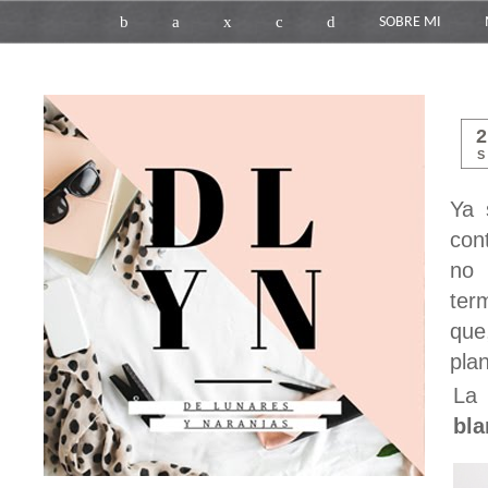
b
a
x
c
d
SOBRE MI
S
Ya 
con
no 
ter
que
plan
La 
bla