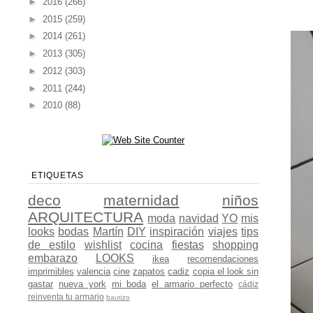
►
2016
(266)
►
2015
(259)
►
2014
(261)
►
2013
(305)
►
2012
(303)
►
2011
(244)
►
2010
(88)
ETIQUETAS
deco
maternidad
niños
ARQUITECTURA
moda
navidad
YO
mis
looks
bodas
Martín
DIY
inspiración
viajes
tips
de estilo
wishlist
cocina
fiestas
shopping
embarazo
LOOKS
ikea
recomendaciones
imprimibles
valencia
cine
zapatos
cadiz
copia el look sin
gastar
nueva york
mi boda
el armario perfecto
cádiz
reinventa tu armario
bautizo