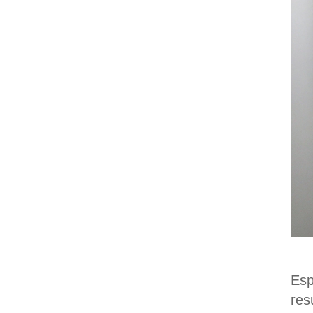
Es
res