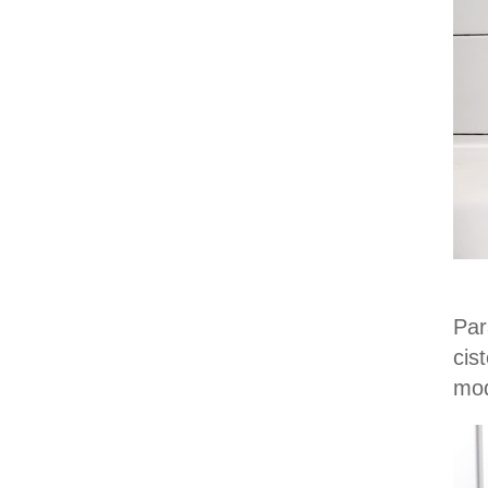
Par
cis
mod