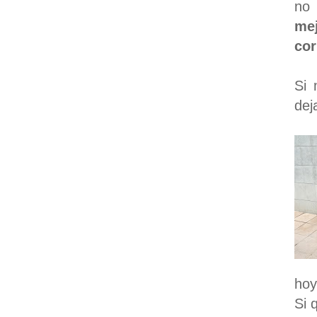
no 
me
cor
Si 
dej
hoy
Si 