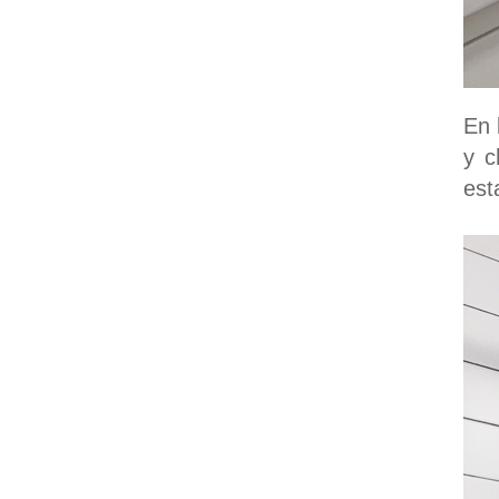
En 
y c
est