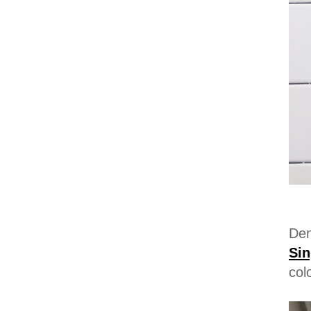
De
Sin
col