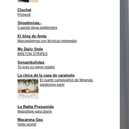
Clochet
Primeriti
Shoptimista.-
Cuando llega septiembre
El blog de Anita
Marcapáginas con técnicas mixmedia
My Daily Style
BRETON STRIPES
Sonambulistas
Tú eres su mejor madre
La chica de la casa de caramelo
El cuarto cumpleaños de Miranda:
gardening party
La Ratita Presumida
Maquillaje para diario
Macarena Gea
Hello world!