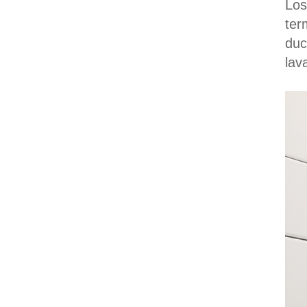
Lo
ter
duc
lav