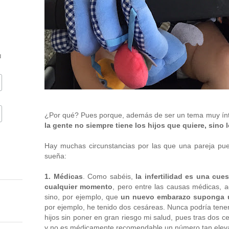
d
¿Por qué? Pues porque, además de ser un tema muy ínti
la gente no siempre tiene los hijos que quiere, sino
Hay muchas circunstancias por las que una pareja pued
sueña:
1. Médicas
. Como sabéis,
la infertilidad es una cue
cualquier momento
, pero entre las causas médicas, a
sino, por ejemplo, que
un nuevo embarazo suponga un
por ejemplo, he tenido dos cesáreas. Nunca podría tener
hijos sin poner en gran riesgo mi salud, pues tras dos c
y no es médicamente recomendable un número tan elev