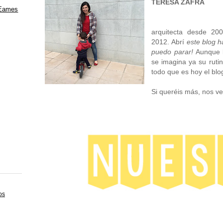
TERESA ZAFRA
 Eames
arquitecta desde 20
2012. Abrí
este blog 
puedo parar!
Aunque 
se imagina ya su ruti
todo que es hoy el blo
Si queréis más, nos 
os