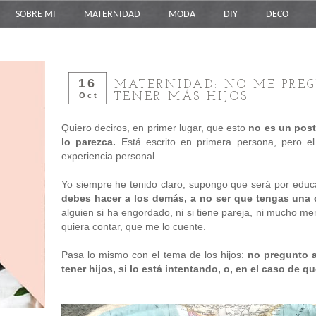
SOBRE MI
MATERNIDAD
MODA
DIY
DECO
16
MATERNIDAD: NO ME PREG
TENER MÁS HIJOS
Oct
Quiero deciros, en primer lugar, que esto
no es un post 
lo parezca.
Está escrito en primera persona, pero e
experiencia personal.
Yo siempre he tenido claro, supongo que será por edu
debes hacer a los demás, a no ser que tengas una 
alguien si ha engordado, ni si tiene pareja, ni mucho me
quiera contar, que me lo cuente.
Pasa lo mismo con el tema de los hijos:
no pregunto a
tener hijos, si lo está intentando, o, en el caso de q