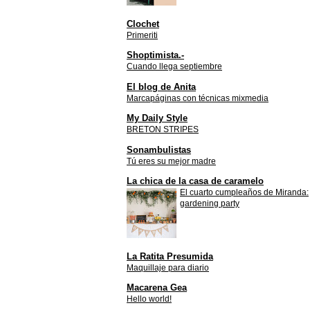
Clochet
Primeriti
Shoptimista.-
Cuando llega septiembre
El blog de Anita
Marcapáginas con técnicas mixmedia
My Daily Style
BRETON STRIPES
Sonambulistas
Tú eres su mejor madre
La chica de la casa de caramelo
El cuarto cumpleaños de Miranda:
gardening party
La Ratita Presumida
Maquillaje para diario
Macarena Gea
Hello world!