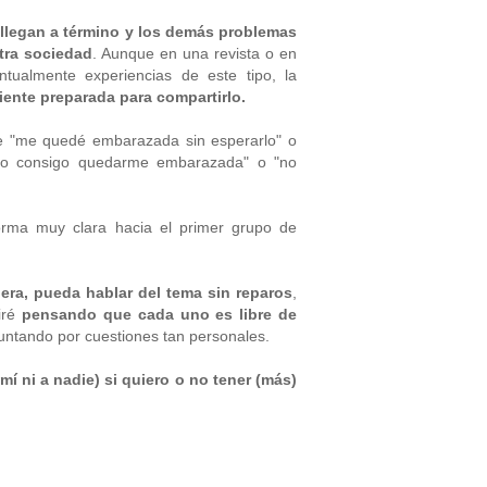
o llegan a término y los demás problemas
tra sociedad
. Aunque en una revista o en
ualmente experiencias de este tipo, la
siente preparada para compartirlo.
e "me quedé embarazada sin esperarlo" o
no consigo quedarme embarazada" o "no
orma muy clara hacia el primer grupo de
iera, pueda hablar del tema sin reparos
,
uiré
pensando que cada uno es libre de
untando por cuestiones tan personales.
mí ni a nadie) si quiero o no tener (más)