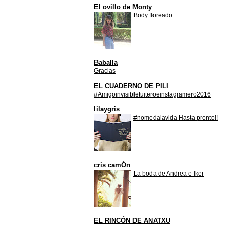
El ovillo de Monty
Body floreado
Baballa
Gracias
EL CUADERNO DE PILI
#Amigoinvisibletuiteroeinstagramero2016
lilaygris
#nomedalavida Hasta pronto!!
cris camÓn
La boda de Andrea e Iker
EL RINCÓN DE ANATXU