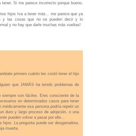
a tener. Si me parece incorrecto porque bueno,
rios hijos Iva a tener más... me parece que ya
 y las cosas que no se pueden decir y lo
normal y no hay que darle muchas más vueltas!
téate primero cuánto les costó tener el hijo
 alguien que JAMÁS ha tenido problemas de
 siempre son fáciles. Eres consciente de la
ecesarios en determinados casos para tener
si médicamente esa persona podría repetir un
un duro y largo proceso de adopción, o una
te pueden volver a pasar por ello...
s hijos. La pregunta puede ser desgarradora,
eja muerta.