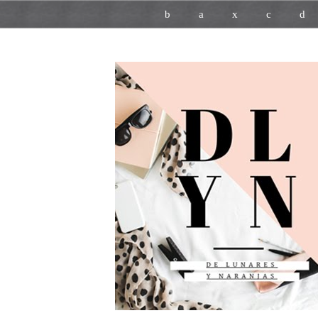
b
a
x
c
d