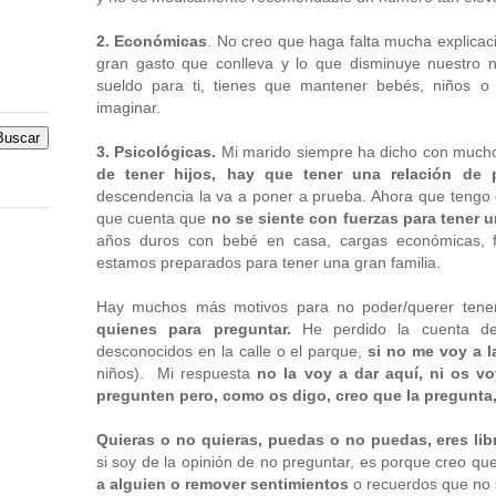
2. Económicas
. No creo que haga falta mucha explicació
gran gasto que conlleva y lo que disminuye nuestro n
sueldo para ti, tienes que mantener bebés, niños o
imaginar.
3. Psicológicas.
Mi marido siempre ha dicho con mucho
de tener hijos, hay que tener una relación de 
descendencia la va a poner a prueba. Ahora que tengo d
que cuenta que
no se siente con fuerzas para tener un
años duros con bebé en casa, cargas económicas, fí
estamos preparados para tener una gran familia.
Hay muchos más motivos para no poder/querer tene
quienes para preguntar.
He perdido la cuenta de
desconocidos en la calle o el parque,
si no me voy a l
niños). Mi respuesta
no la voy a dar aquí, ni os v
pregunten pero, como os digo, creo que la pregunta, 
Quieras o no quieras, puedas o no puedas, eres libr
si soy de la opinión de no preguntar, es porque creo qu
a alguien o remover sentimientos
o recuerdos que no s