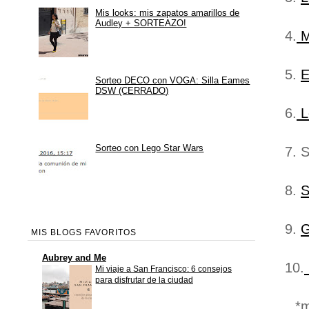
Mis looks: mis zapatos amarillos de
Audley + SORTEAZO!
4.
Mi
5.
E
Sorteo DECO con VOGA: Silla Eames
DSW (CERRADO)
6.
Lo
Sorteo con Lego Star Wars
7. 
8.
S
9.
G
MIS BLOGS FAVORITOS
Aubrey and Me
10.
Mi viaje a San Francisco: 6 consejos
para disfrutar de la ciudad
*mi