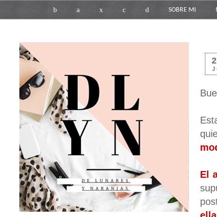
b
a
x
c
d
SOBRE MI
J
Bue
Est
qui
mod
El 
sup
pos
ell