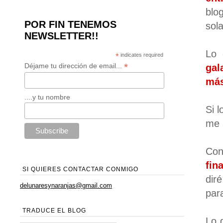
blo
POR FIN TENEMOS
sola
NEWSLETTER!!
Lo 
*
indicates required
*
Déjame tu dirección de email...
gal
más
....y tu nombre
Si 
me 
Co
fin
SI QUIERES CONTACTAR CONMIGO
dir
delunaresynaranjas@gmail.com
para
TRADUCE EL BLOG
Lo 