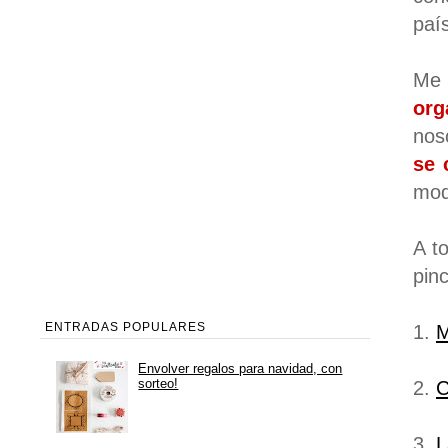
paí
Me
org
nos
se 
mod
A t
pin
ENTRADAS POPULARES
1.
M
Envolver regalos para navidad, con
sorteo!
2.
C
3.
L