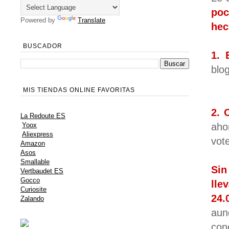
poc
Powered by
Translate
hec
BUSCADOR
1. 
blo
MIS TIENDAS ONLINE FAVORITAS
2. 
La Redoute ES
aho
Yoox
Aliexpress
vot
Amazon
Asos
Smallable
Sin
Vertbaudet ES
Gocco
lle
Curiosite
24.0
Zalando
aun
con