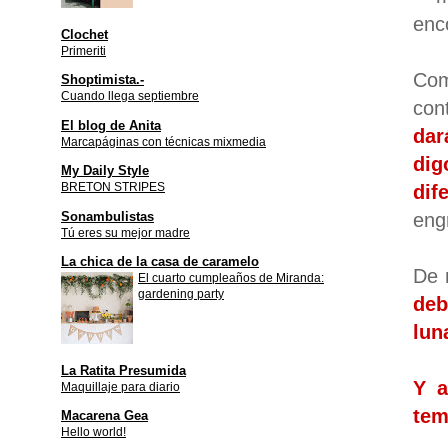
enc
Clochet
Primeriti
Com
Shoptimista.-
Cuando llega septiembre
con
El blog de Anita
dar
Marcapáginas con técnicas mixmedia
di
My Daily Style
BRETON STRIPES
dife
Sonambulistas
eng
Tú eres su mejor madre
La chica de la casa de caramelo
De
El cuarto cumpleaños de Miranda:
gardening party
deb
lun
La Ratita Presumida
Y a
Maquillaje para diario
te
Macarena Gea
Hello world!