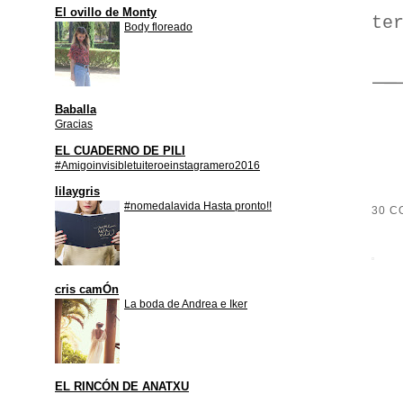
El ovillo de Monty
te
Body floreado
Baballa
Gracias
EL CUADERNO DE PILI
#Amigoinvisibletuiteroeinstagramero2016
lilaygris
#nomedalavida Hasta pronto!!
30 C
cris camÓn
La boda de Andrea e Iker
EL RINCÓN DE ANATXU