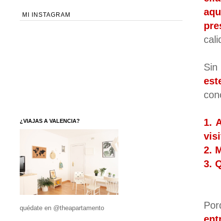
aq
MI INSTAGRAM
pre
cali
Sin
est
con
1. 
¿VIAJAS A VALENCIA?
vis
2. 
3. 
Por
quédate en @theapartamento
ent