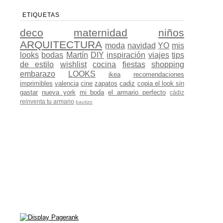
ETIQUETAS
deco
maternidad
niños
ARQUITECTURA
moda
navidad
YO
mis
looks
bodas
Martín
DIY
inspiración
viajes
tips
de estilo
wishlist
cocina
fiestas
shopping
embarazo
LOOKS
ikea
recomendaciones
imprimibles
valencia
cine
zapatos
cadiz
copia el look sin
gastar
nueva york
mi boda
el armario perfecto
cádiz
reinventa tu armario
bautizo