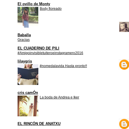
El ovillo de Monty
Body floreado
Baballa
Gracias
EL CUADERNO DE PILI
#Amigoinvisibletuiteroeinstagramero2016
lilaygris
#nomedalavida Hasta pronto!!
cris camÓn
La boda de Andrea e Iker
EL RINCÓN DE ANATXU