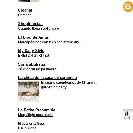
Clochet
Primeriti
Shoptimista.-
Cuando llega septiembre
El blog de Anita
Marcapáginas con técnicas mixmedia
My Daily Style
BRETON STRIPES
Sonambulistas
Tú eres su mejor madre
La chica de la casa de caramelo
El cuarto cumpleaños de Miranda:
gardening party
La Ratita Presumida
Maquillaje para diario
Macarena Gea
Hello world!