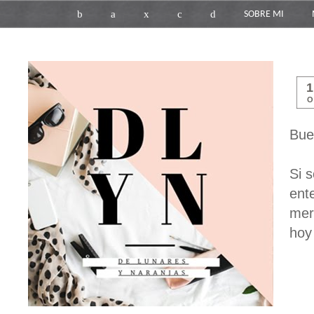
b
a
x
c
d
SOBRE MI
O
Bue
Si 
ent
mer
hoy