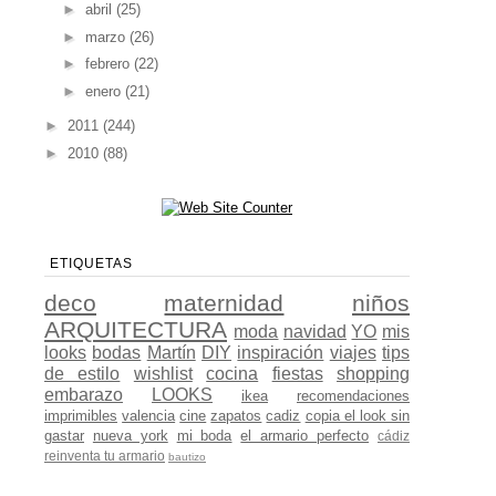
►
abril
(25)
►
marzo
(26)
►
febrero
(22)
►
enero
(21)
►
2011
(244)
►
2010
(88)
ETIQUETAS
deco
maternidad
niños
ARQUITECTURA
moda
navidad
YO
mis
looks
bodas
Martín
DIY
inspiración
viajes
tips
de estilo
wishlist
cocina
fiestas
shopping
embarazo
LOOKS
ikea
recomendaciones
imprimibles
valencia
cine
zapatos
cadiz
copia el look sin
gastar
nueva york
mi boda
el armario perfecto
cádiz
reinventa tu armario
bautizo