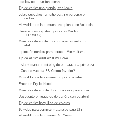
Los low cost que funcionan
Tip de estilo: una prenda, tres looks
Lola's cupcakes: un sitio para no perderse en
Londres
Mi wishlist de la semana: tres planes en Valencia!
Llévate unos zapatos gratis con Menbur!
(CERRADO)
Miércoles de aquitectura: un apartamento con
detal...
Inpiración nórdica para peques: Minimalisma
Tip de estilo: wear what you love
Esta semana en mi blog de embarazada primeriza
¿Cuál es vuestra BB Cream favorita?
Mi wishlist de la semana: un poco de relax
Emerson Fry lookbook
Miércoles de arquitectura: una casa para soñar
Descuento en juguetes de cartón, con dcarton!
Tip de estilo: horquillas de colores
10 webs para comprar materiales para DIY
Mi wishlist de la semana: M. Carter