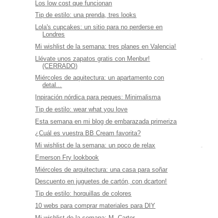
Los low cost que funcionan
Tip de estilo: una prenda, tres looks
Lola's cupcakes: un sitio para no perderse en
Londres
Mi wishlist de la semana: tres planes en Valencia!
Llévate unos zapatos gratis con Menbur!
(CERRADO)
Miércoles de aquitectura: un apartamento con
detal...
Inpiración nórdica para peques: Minimalisma
Tip de estilo: wear what you love
Esta semana en mi blog de embarazada primeriza
¿Cuál es vuestra BB Cream favorita?
Mi wishlist de la semana: un poco de relax
Emerson Fry lookbook
Miércoles de arquitectura: una casa para soñar
Descuento en juguetes de cartón, con dcarton!
Tip de estilo: horquillas de colores
10 webs para comprar materiales para DIY
Mi wishlist de la semana: M. Carter