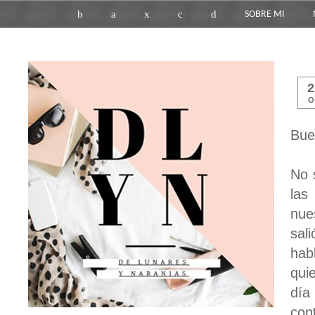
b
a
x
c
d
SOBRE MI
O
Bue
No 
las
nue
sal
hab
qui
día
con