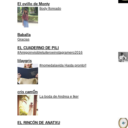
El ovillo de Monty
Body floreado
Baballa
Gracias
EL CUADERNO DE PILI
#Amigoinvisibletuiteroeinstagramero2016
lilaygris
#nomedalavida Hasta pronto!!
cris camÓn
La boda de Andrea e Iker
EL RINCÓN DE ANATXU