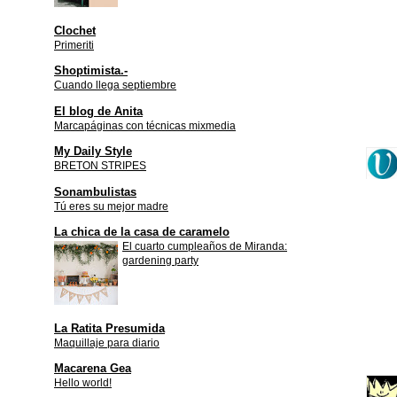
Clochet
Primeriti
Shoptimista.-
Cuando llega septiembre
El blog de Anita
Marcapáginas con técnicas mixmedia
My Daily Style
BRETON STRIPES
Sonambulistas
Tú eres su mejor madre
La chica de la casa de caramelo
El cuarto cumpleaños de Miranda:
gardening party
La Ratita Presumida
Maquillaje para diario
Macarena Gea
Hello world!