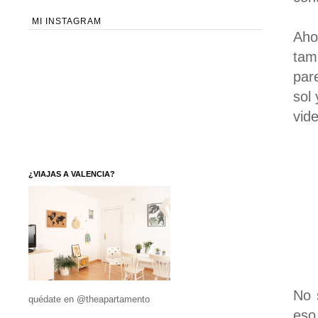
MI INSTAGRAM
Aho
tam
par
sol
vid
¿VIAJAS A VALENCIA?
No 
quédate en @theapartamento
eso