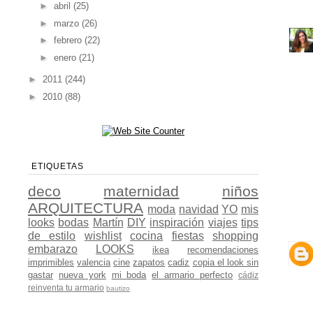
►
abril
(25)
►
marzo
(26)
►
febrero
(22)
►
enero
(21)
►
2011
(244)
►
2010
(88)
ETIQUETAS
deco
maternidad
niños
ARQUITECTURA
moda
navidad
YO
mis
looks
bodas
Martín
DIY
inspiración
viajes
tips
de estilo
wishlist
cocina
fiestas
shopping
embarazo
LOOKS
ikea
recomendaciones
imprimibles
valencia
cine
zapatos
cadiz
copia el look sin
gastar
nueva york
mi boda
el armario perfecto
cádiz
reinventa tu armario
bautizo