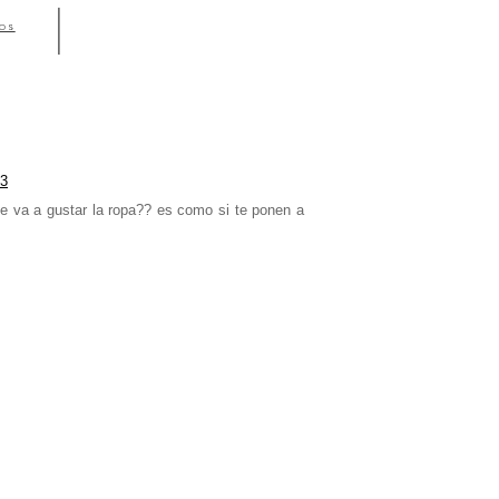
os
23
 va a gustar la ropa?? es como si te ponen a