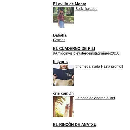
El ovillo de Monty
Body floreado
Baballa
Gracias
EL CUADERNO DE PILI
#Amigoinvisibletuiteroeinstagramero2016
lilaygris
#nomedalavida Hasta pronto!!
cris camÓn
La boda de Andrea e Iker
EL RINCÓN DE ANATXU