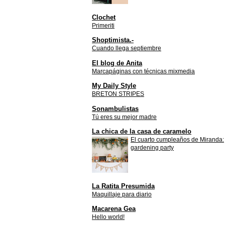
Clochet
Primeriti
Shoptimista.-
Cuando llega septiembre
El blog de Anita
Marcapáginas con técnicas mixmedia
My Daily Style
BRETON STRIPES
Sonambulistas
Tú eres su mejor madre
La chica de la casa de caramelo
El cuarto cumpleaños de Miranda:
gardening party
La Ratita Presumida
Maquillaje para diario
Macarena Gea
Hello world!