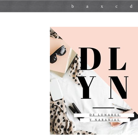
b
a
x
c
d