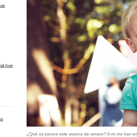
con
val (con
os
¿Qué os parece este avance de verano? A mi me han en