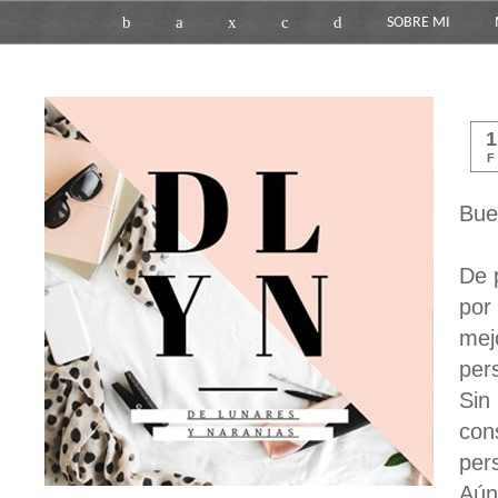
b
a
x
c
d
SOBRE MI
F
Bue
De 
por
mej
per
Sin
con
per
Aún