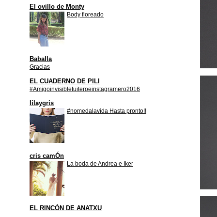
El ovillo de Monty
Body floreado
Baballa
Gracias
EL CUADERNO DE PILI
#Amigoinvisibletuiteroeinstagramero2016
lilaygris
#nomedalavida Hasta pronto!!
cris camÓn
La boda de Andrea e Iker
EL RINCÓN DE ANATXU