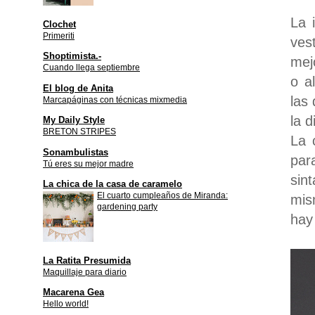
La 
Clochet
Primeriti
ves
Shoptimista.-
mej
Cuando llega septiembre
o a
El blog de Anita
las
Marcapáginas con técnicas mixmedia
la d
My Daily Style
BRETON STRIPES
La 
Sonambulistas
par
Tú eres su mejor madre
sin
La chica de la casa de caramelo
El cuarto cumpleaños de Miranda:
mis
gardening party
hay
La Ratita Presumida
Maquillaje para diario
Macarena Gea
Hello world!