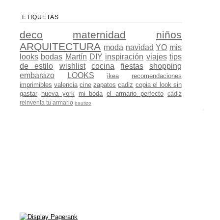
ETIQUETAS
deco
maternidad
niños
ARQUITECTURA
moda
navidad
YO
mis
looks
bodas
Martín
DIY
inspiración
viajes
tips
de estilo
wishlist
cocina
fiestas
shopping
embarazo
LOOKS
ikea
recomendaciones
imprimibles
valencia
cine
zapatos
cadiz
copia el look sin
gastar
nueva york
mi boda
el armario perfecto
cádiz
reinventa tu armario
bautizo