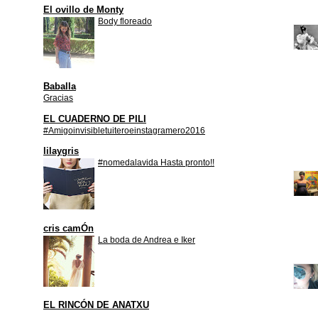
El ovillo de Monty
Body floreado
Baballa
Gracias
EL CUADERNO DE PILI
#Amigoinvisibletuiteroeinstagramero2016
lilaygris
#nomedalavida Hasta pronto!!
cris camÓn
La boda de Andrea e Iker
EL RINCÓN DE ANATXU