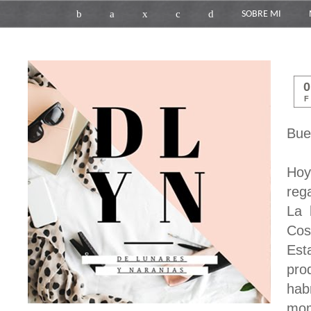
b
a
x
c
d
SOBRE MI
F
Bue
Hoy
reg
La 
Cos
Est
pro
hab
mo