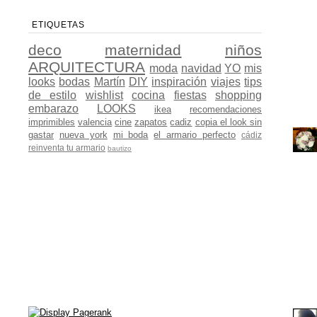
ETIQUETAS
deco
maternidad
niños
ARQUITECTURA
moda
navidad
YO
mis
looks
bodas
Martín
DIY
inspiración
viajes
tips
de estilo
wishlist
cocina
fiestas
shopping
embarazo
LOOKS
ikea
recomendaciones
imprimibles
valencia
cine
zapatos
cadiz
copia el look sin
gastar
nueva york
mi boda
el armario perfecto
cádiz
reinventa tu armario
bautizo