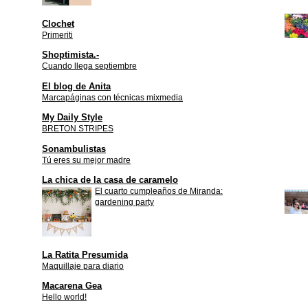
Clochet
Primeriti
Shoptimista.-
Cuando llega septiembre
El blog de Anita
Marcapáginas con técnicas mixmedia
My Daily Style
BRETON STRIPES
Sonambulistas
Tú eres su mejor madre
La chica de la casa de caramelo
El cuarto cumpleaños de Miranda:
gardening party
La Ratita Presumida
Maquillaje para diario
Macarena Gea
Hello world!