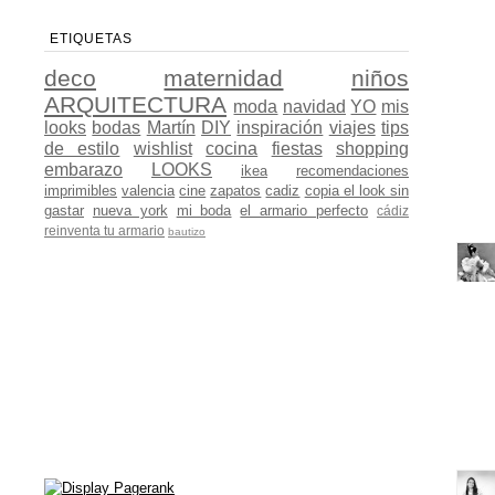
ETIQUETAS
deco
maternidad
niños
ARQUITECTURA
moda
navidad
YO
mis
looks
bodas
Martín
DIY
inspiración
viajes
tips
de estilo
wishlist
cocina
fiestas
shopping
embarazo
LOOKS
ikea
recomendaciones
imprimibles
valencia
cine
zapatos
cadiz
copia el look sin
gastar
nueva york
mi boda
el armario perfecto
cádiz
reinventa tu armario
bautizo