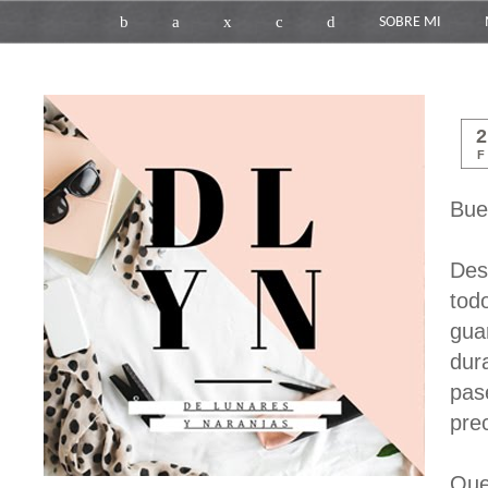
b
a
x
c
d
SOBRE MI
F
Bue
Des
tod
gua
dur
pas
pre
Que