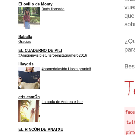
El ovillo de Monty
vue
Body floreado
que
sob
Baballa
¿Qu
Gracias
par
EL CUADERNO DE PILI
#Amigoinvisibletuiteroeinstagramero2016
lilaygris
Bes
#nomedalavida Hasta pronto!!
cris camÓn
La boda de Andrea e Iker
EL RINCÓN DE ANATXU