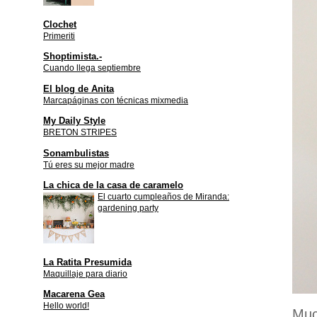
Clochet
Primeriti
Shoptimista.-
Cuando llega septiembre
El blog de Anita
Marcapáginas con técnicas mixmedia
My Daily Style
BRETON STRIPES
Sonambulistas
Tú eres su mejor madre
La chica de la casa de caramelo
El cuarto cumpleaños de Miranda:
gardening party
La Ratita Presumida
Maquillaje para diario
Macarena Gea
Hello world!
Muc