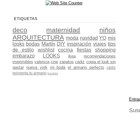
ETIQUETAS
deco
maternidad
niños
ARQUITECTURA
moda
navidad
YO
mis
looks
bodas
Martín
DIY
inspiración
viajes
tips
de estilo
wishlist
cocina
fiestas
shopping
embarazo
LOOKS
ikea
recomendaciones
imprimibles
valencia
cine
zapatos
cadiz
copia el look sin
gastar
nueva york
mi boda
el armario perfecto
cádiz
reinventa tu armario
bautizo
Entra
Susc