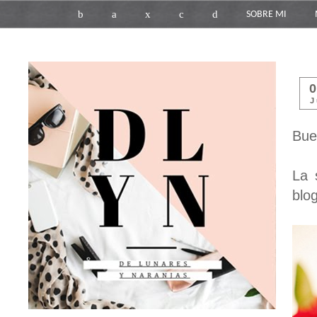
b
a
x
c
d
SOBRE MI
J
Bue
La 
blo