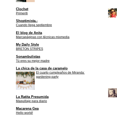
Clochet
Primeriti
Shoptimista.-
Cuando llega septiembre
El blog de Anita
Marcapáginas con técnicas mixmedia
My Daily Style
BRETON STRIPES
Sonambulistas
Tú eres su mejor madre
La chica de la casa de caramelo
El cuarto cumpleaños de Miranda:
gardening party
La Ratita Presumida
Maquillaje para diario
Macarena Gea
Hello world!