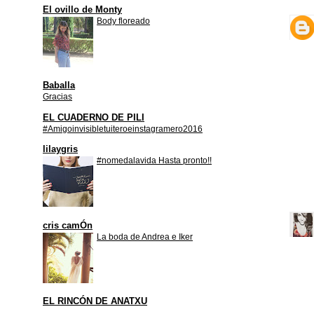
El ovillo de Monty
Body floreado
Baballa
Gracias
EL CUADERNO DE PILI
#Amigoinvisibletuiteroeinstagramero2016
lilaygris
#nomedalavida Hasta pronto!!
cris camÓn
La boda de Andrea e Iker
EL RINCÓN DE ANATXU