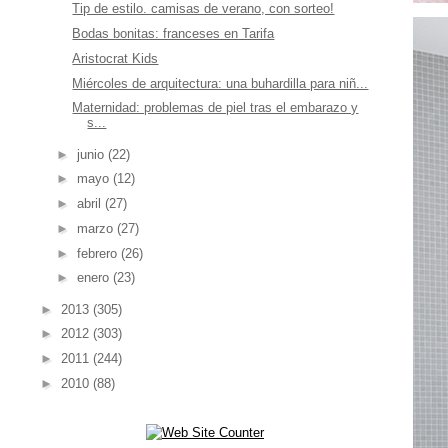
Tip de estilo. camisas de verano, con sorteo!
Bodas bonitas: franceses en Tarifa
Aristocrat Kids
Miércoles de arquitectura: una buhardilla para niñ...
Maternidad: problemas de piel tras el embarazo y
s...
►
junio
(22)
►
mayo
(12)
►
abril
(27)
►
marzo
(27)
►
febrero
(26)
►
enero
(23)
►
2013
(305)
►
2012
(303)
►
2011
(244)
►
2010
(88)