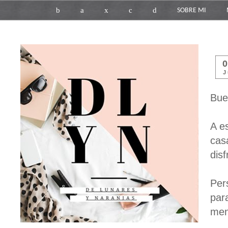
b
a
x
c
d
SOBRE MI
J
Bue
A e
cas
disf
Per
par
men