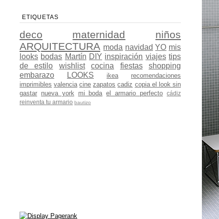
ETIQUETAS
deco
maternidad
niños
ARQUITECTURA
moda
navidad
YO
mis
looks
bodas
Martín
DIY
inspiración
viajes
tips
de estilo
wishlist
cocina
fiestas
shopping
embarazo
LOOKS
ikea
recomendaciones
imprimibles
valencia
cine
zapatos
cadiz
copia el look sin
gastar
nueva york
mi boda
el armario perfecto
cádiz
reinventa tu armario
bautizo