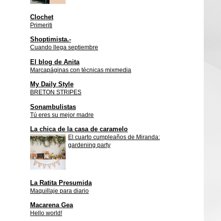
Clochet
Primeriti
Shoptimista.-
Cuando llega septiembre
El blog de Anita
Marcapáginas con técnicas mixmedia
My Daily Style
BRETON STRIPES
Sonambulistas
Tú eres su mejor madre
La chica de la casa de caramelo
El cuarto cumpleaños de Miranda:
gardening party
La Ratita Presumida
Maquillaje para diario
Macarena Gea
Hello world!