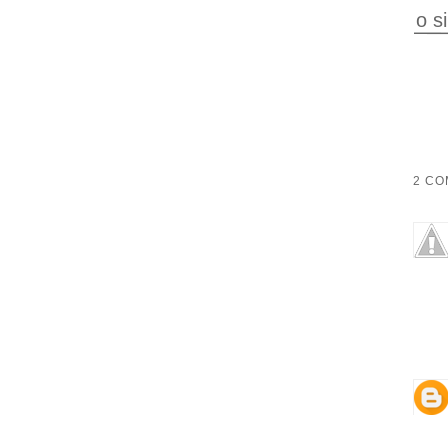
o s
2 CO