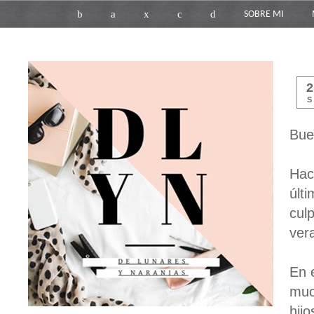
b
a
x
c
d
SOBRE MI
S
Bue
Hac
últ
cul
ver
En 
muc
hij