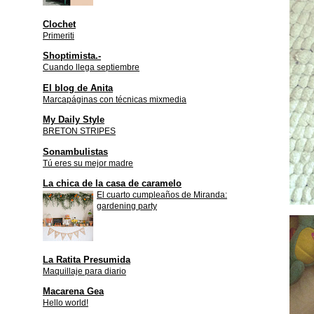
Clochet
Primeriti
Shoptimista.-
Cuando llega septiembre
El blog de Anita
Marcapáginas con técnicas mixmedia
My Daily Style
BRETON STRIPES
Sonambulistas
Tú eres su mejor madre
La chica de la casa de caramelo
El cuarto cumpleaños de Miranda:
gardening party
La Ratita Presumida
Maquillaje para diario
Macarena Gea
Hello world!