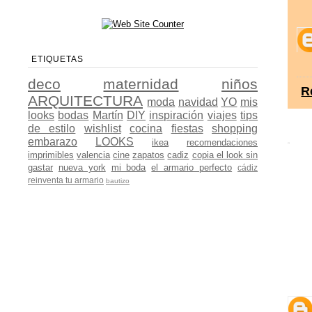
ETIQUETAS
deco
maternidad
niños
R
ARQUITECTURA
moda
navidad
YO
mis
looks
bodas
Martín
DIY
inspiración
viajes
tips
de estilo
wishlist
cocina
fiestas
shopping
embarazo
LOOKS
ikea
recomendaciones
imprimibles
valencia
cine
zapatos
cadiz
copia el look sin
gastar
nueva york
mi boda
el armario perfecto
cádiz
reinventa tu armario
bautizo