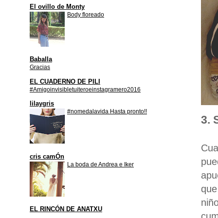
El ovillo de Monty
Body floreado
Baballa
Gracias
EL CUADERNO DE PILI
#Amigoinvisibletuiteroeinstagramero2016
lilaygris
#nomedalavida Hasta pronto!!
3. 
Cua
cris camÓn
pue
La boda de Andrea e Iker
apu
que
niñ
EL RINCÓN DE ANATXU
cum