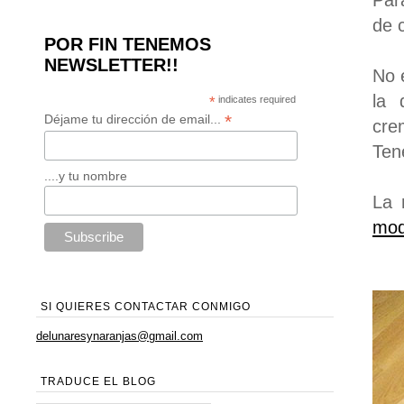
Par
de c
POR FIN TENEMOS
NEWSLETTER!!
No 
la 
*
indicates required
*
Déjame tu dirección de email...
cre
Ten
....y tu nombre
La 
mod
SI QUIERES CONTACTAR CONMIGO
delunaresynaranjas@gmail.com
TRADUCE EL BLOG