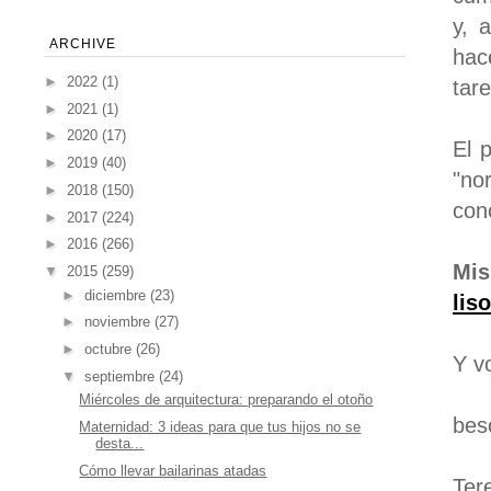
y, 
ARCHIVE
hac
►
2022
(1)
tar
►
2021
(1)
►
2020
(17)
El 
►
2019
(40)
"no
►
2018
(150)
con
►
2017
(224)
►
2016
(266)
Mis
▼
2015
(259)
►
diciembre
(23)
lis
►
noviembre
(27)
►
octubre
(26)
Y v
▼
septiembre
(24)
Miércoles de arquitectura: preparando el otoño
bes
Maternidad: 3 ideas para que tus hijos no se
desta...
Cómo llevar bailarinas atadas
Ter