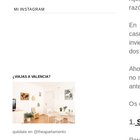
raz
MI INSTAGRAM
En 
cas
inv
dos 
Aho
no 
¿VIAJAS A VALENCIA?
ant
Os 
1.
S
quédate en @theapartamento