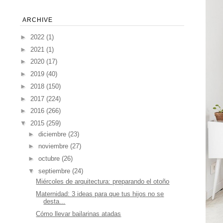
ARCHIVE
►
2022
(1)
►
2021
(1)
►
2020
(17)
►
2019
(40)
►
2018
(150)
►
2017
(224)
►
2016
(266)
▼
2015
(259)
►
diciembre
(23)
►
noviembre
(27)
►
octubre
(26)
▼
septiembre
(24)
Miércoles de arquitectura: preparando el otoño
Maternidad: 3 ideas para que tus hijos no se
desta...
Cómo llevar bailarinas atadas