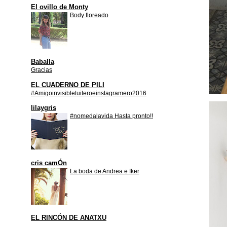
El ovillo de Monty
Body floreado
Baballa
Gracias
EL CUADERNO DE PILI
#Amigoinvisibletuiteroeinstagramero2016
lilaygris
#nomedalavida Hasta pronto!!
cris camÓn
La boda de Andrea e Iker
EL RINCÓN DE ANATXU