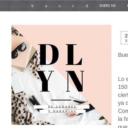
b
a
x
c
d
SOBRE MI
S
Bue
Lo 
150
cier
ya 
Com
la f
que