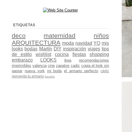
ETIQUETAS
deco
maternidad
niños
ARQUITECTURA
moda
navidad
YO
mis
looks
bodas
Martín
DIY
inspiración
viajes
tips
de estilo
wishlist
cocina
fiestas
shopping
embarazo
LOOKS
ikea
recomendaciones
imprimibles
valencia
cine
zapatos
cadiz
copia el look sin
gastar
nueva york
mi boda
el armario perfecto
cádiz
reinventa tu armario
bautizo