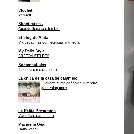
Clochet
Primeriti
Shoptimista.-
Cuando llega septiembre
El blog de Anita
Marcapáginas con técnicas mixmedia
My Daily Style
BRETON STRIPES
Sonambulistas
Tú eres su mejor madre
La chica de la casa de caramelo
El cuarto cumpleaños de Miranda:
gardening party
La Ratita Presumida
Maquillaje para diario
Macarena Gea
Hello world!