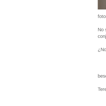
fot
No 
con
¿No
bes
Ter