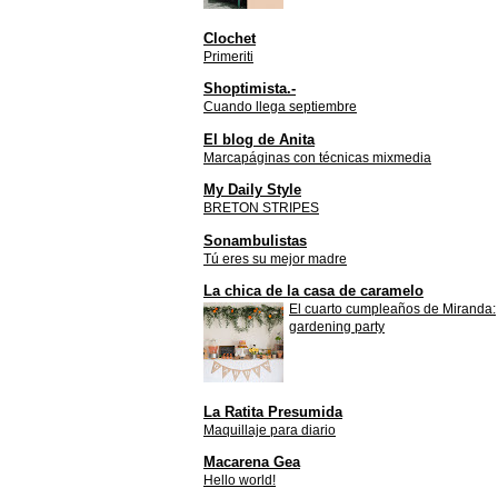
Clochet
Primeriti
Shoptimista.-
Cuando llega septiembre
El blog de Anita
Marcapáginas con técnicas mixmedia
My Daily Style
BRETON STRIPES
Sonambulistas
Tú eres su mejor madre
La chica de la casa de caramelo
El cuarto cumpleaños de Miranda:
gardening party
La Ratita Presumida
Maquillaje para diario
Macarena Gea
Hello world!