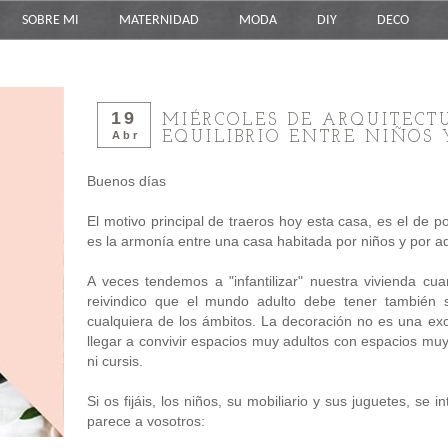
SOBRE MI
MATERNIDAD
MODA
DIY
DECO
19
MIÉRCOLES DE ARQUITECT
EQUILIBRIO ENTRE NIÑOS
Abr
Buenos días
El motivo principal de traeros hoy esta casa, es el de 
es la armonía entre una casa habitada por niños y por ad
A veces tendemos a "infantilizar" nuestra vivienda cua
reivindico que el mundo adulto debe tener también 
cualquiera de los ámbitos. La decoración no es una e
llegar a convivir espacios muy adultos con espacios muy
ni cursis.
Si os fijáis, los niños, su mobiliario y sus juguetes, s
parece a vosotros: