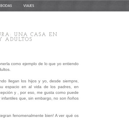
BODAS
VIAJES
URA: UNA CASA EN
 Y ADULTOS
ponerla como ejemplo de lo que yo entiendo
ultos.
ndo llegan los hijos y yo, desde siempre,
su espacio en al vida de los padres, en
xcepción y , por eso, me gusta como puede
 infantiles que, sin embargo, no son ñoños
e integran fenomenalmente bien! A ver qué os