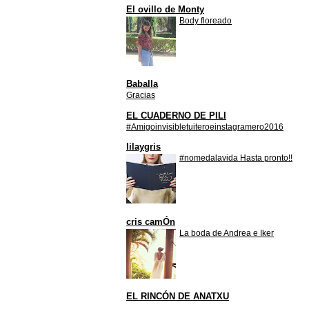
El ovillo de Monty
Body floreado
Baballa
Gracias
EL CUADERNO DE PILI
#Amigoinvisibletuiteroeinstagramero2016
lilaygris
#nomedalavida Hasta pronto!!
cris camÓn
La boda de Andrea e Iker
EL RINCÓN DE ANATXU