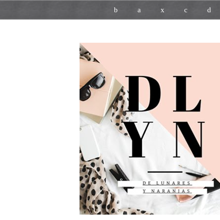
b
a
x
c
d