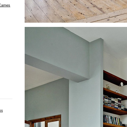
 Eames
os