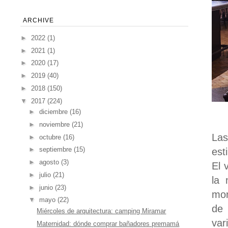
ARCHIVE
►
2022
(1)
►
2021
(1)
►
2020
(17)
►
2019
(40)
►
2018
(150)
▼
2017
(224)
►
diciembre
(16)
►
noviembre
(21)
Las
►
octubre
(16)
►
septiembre
(15)
est
►
agosto
(3)
El 
►
julio
(21)
la 
►
junio
(23)
mon
▼
mayo
(22)
de 
Miércoles de arquitectura: camping Miramar
var
Maternidad: dónde comprar bañadores premamá