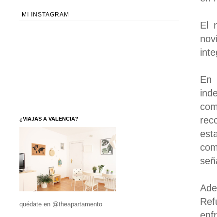
MI INSTAGRAM
El 
nov
int
En 
ind
com
rec
¿VIAJAS A VALENCIA?
est
com
señ
Ade
Ref
quédate en @theapartamento
enf