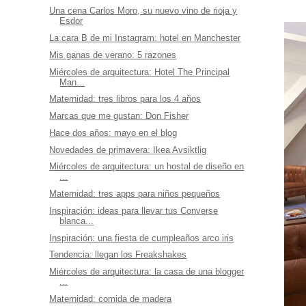
Una cena Carlos Moro, su nuevo vino de rioja y
Esdor
La cara B de mi Instagram: hotel en Manchester
Mis ganas de verano: 5 razones
Miércoles de arquitectura: Hotel The Principal
Man...
Maternidad: tres libros para los 4 años
Marcas que me gustan: Don Fisher
Hace dos años: mayo en el blog
Novedades de primavera: Ikea Avsiktlig
Miércoles de arquitectura: un hostal de diseño en
...
Maternidad: tres apps para niños pequeños
Inspiración: ideas para llevar tus Converse
blanca...
Inspiración: una fiesta de cumpleaños arco iris
Tendencia: llegan los Freakshakes
Miércoles de arquitectura: la casa de una blogger
...
Maternidad: comida de madera