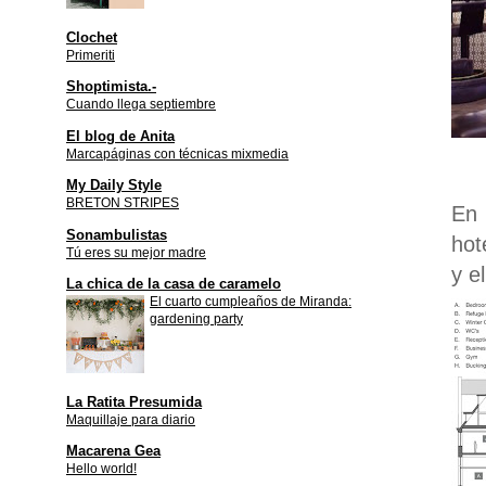
Clochet
Primeriti
Shoptimista.-
Cuando llega septiembre
El blog de Anita
Marcapáginas con técnicas mixmedia
My Daily Style
BRETON STRIPES
En 
Sonambulistas
hot
Tú eres su mejor madre
y e
La chica de la casa de caramelo
El cuarto cumpleaños de Miranda:
gardening party
La Ratita Presumida
Maquillaje para diario
Macarena Gea
Hello world!