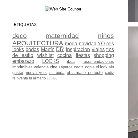
ETIQUETAS
deco
maternidad
niños
ARQUITECTURA
moda
navidad
YO
mis
looks
bodas
Martín
DIY
inspiración
viajes
tips
de estilo
wishlist
cocina
fiestas
shopping
embarazo
LOOKS
ikea
recomendaciones
imprimibles
valencia
cine
zapatos
cadiz
copia el look sin
gastar
nueva york
mi boda
el armario perfecto
cádiz
reinventa tu armario
bautizo