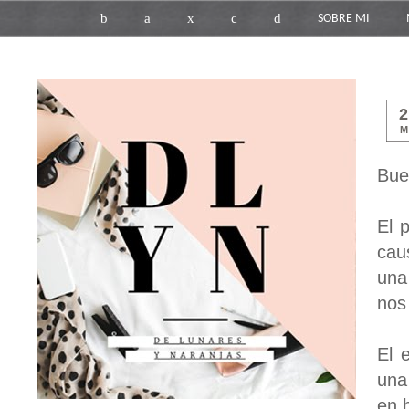
b
a
x
c
d
SOBRE MI
M
Bue
El 
cau
una
nos
El 
una
en 