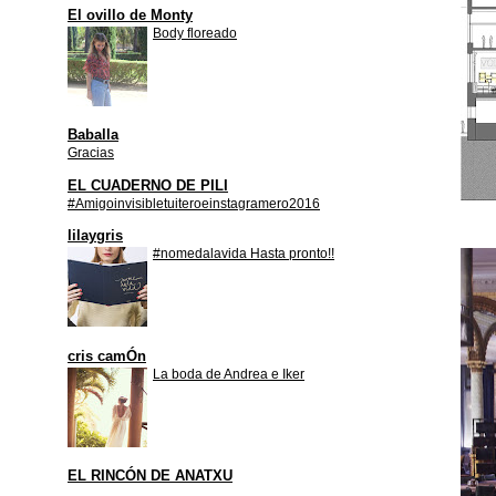
El ovillo de Monty
Body floreado
Baballa
Gracias
EL CUADERNO DE PILI
#Amigoinvisibletuiteroeinstagramero2016
lilaygris
#nomedalavida Hasta pronto!!
cris camÓn
La boda de Andrea e Iker
EL RINCÓN DE ANATXU