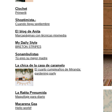
Clochet
Primeriti
Shoptimista.-
Cuando llega septiembre
El blog de Anita
Marcapáginas con técnicas mixmedia
My Daily Style
BRETON STRIPES
Sonambulistas
Tú eres su mejor madre
La chica de la casa de caramelo
El cuarto cumpleaños de Miranda:
gardening party
La Ratita Presumida
Maquillaje para diario
Macarena Gea
Hello world!