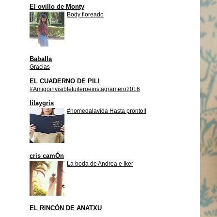
El ovillo de Monty
Body floreado
Baballa
Gracias
EL CUADERNO DE PILI
#Amigoinvisibletuiteroeinstagramero2016
lilaygris
#nomedalavida Hasta pronto!!
cris camÓn
La boda de Andrea e Iker
EL RINCÓN DE ANATXU