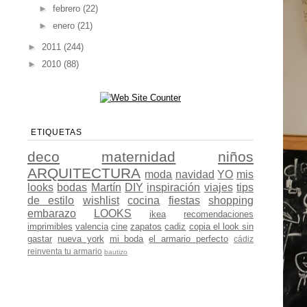
►
febrero
(22)
►
enero
(21)
►
2011
(244)
►
2010
(88)
ETIQUETAS
deco
maternidad
niños
ARQUITECTURA
moda
navidad
YO
mis
looks
bodas
Martín
DIY
inspiración
viajes
tips
de estilo
wishlist
cocina
fiestas
shopping
embarazo
LOOKS
ikea
recomendaciones
imprimibles
valencia
cine
zapatos
cadiz
copia el look sin
gastar
nueva york
mi boda
el armario perfecto
cádiz
reinventa tu armario
bautizo