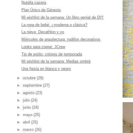
Nutella casera
Plan Único de Génesis
Mi wishlist de la semana: Un libro genial de DIY
La ropa de bebé: ¿moderna o clásica?
La nieve, Decathlon y yo
Miércoles de arquitectura: rodillos decorativos
Looks para copiar: JCrew
Tip de estilo: colores de temporada
Mi wishlist de la semana: Medias ombré
Una fiesta en blanco y negro
►
octubre
(29)
►
septiembre
(27)
►
agosto
(23)
►
julio
(24)
►
junio
(24)
►
mayo
(25)
►
abril
(25)
►
marzo
(26)