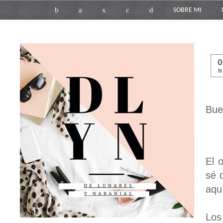
b
a
x
c
d
SOBRE MI
N
Bue
El 
sé 
aqu
Los