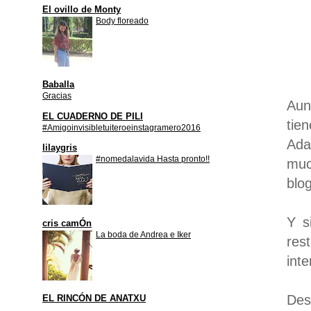
El ovillo de Monty
Body floreado
Baballa
Gracias
Aun
EL CUADERNO DE PILI
tie
#Amigoinvisibletuiteroeinstagramero2016
Ada
lilaygris
#nomedalavida Hasta pronto!!
muc
blo
Y s
cris camÓn
La boda de Andrea e Iker
res
inte
Des
EL RINCÓN DE ANATXU