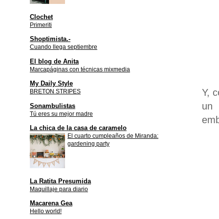
Clochet
Primeriti
Shoptimista.-
Cuando llega septiembre
El blog de Anita
Marcapáginas con técnicas mixmedia
My Daily Style
Y, 
BRETON STRIPES
un 
Sonambulistas
Tú eres su mejor madre
emb
La chica de la casa de caramelo
El cuarto cumpleaños de Miranda:
gardening party
La Ratita Presumida
Maquillaje para diario
Macarena Gea
Hello world!