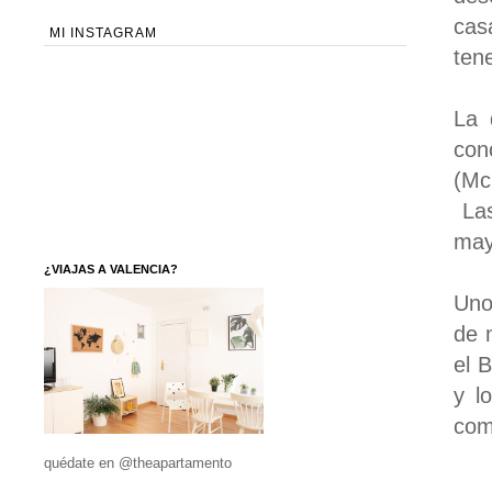
cas
MI INSTAGRAM
ten
La 
con
(Mc
Las
may
¿VIAJAS A VALENCIA?
Uno
de 
el B
y l
com
quédate en @theapartamento