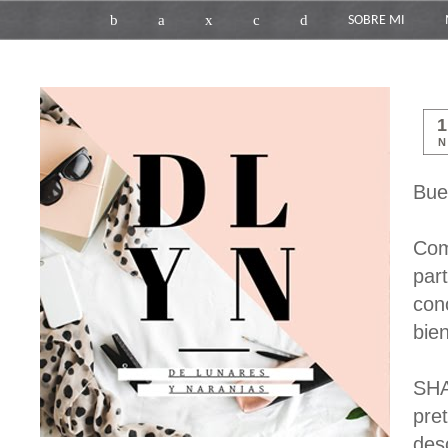
b
a
x
c
d
SOBRE MI
N
Bue
Com
par
con
bien
SHA
pre
des