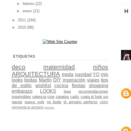
►
febrero
(22)
►
enero
(21)
►
2011
(244)
►
2010
(88)
ETIQUETAS
deco
maternidad
niños
ARQUITECTURA
moda
navidad
YO
mis
looks
bodas
Martín
DIY
inspiración
viajes
tips
de estilo
wishlist
cocina
fiestas
shopping
embarazo
LOOKS
ikea
recomendaciones
imprimibles
valencia
cine
zapatos
cadiz
copia el look sin
gastar
nueva york
mi boda
el armario perfecto
cádiz
reinventa tu armario
bautizo