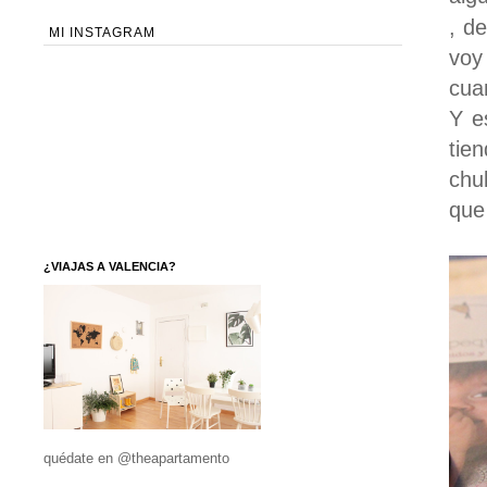
, d
MI INSTAGRAM
voy
cua
Y e
tie
chu
que
¿VIAJAS A VALENCIA?
quédate en @theapartamento