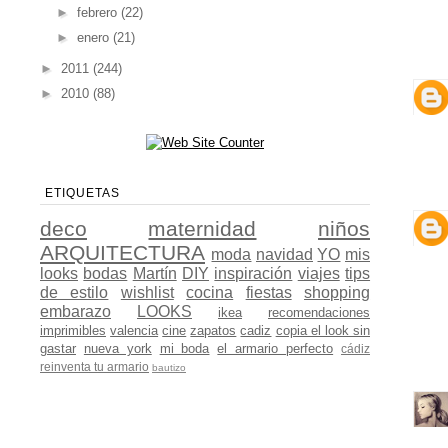
►
febrero
(22)
►
enero
(21)
►
2011
(244)
►
2010
(88)
ETIQUETAS
deco
maternidad
niños
ARQUITECTURA
moda
navidad
YO
mis
looks
bodas
Martín
DIY
inspiración
viajes
tips
de estilo
wishlist
cocina
fiestas
shopping
embarazo
LOOKS
ikea
recomendaciones
imprimibles
valencia
cine
zapatos
cadiz
copia el look sin
gastar
nueva york
mi boda
el armario perfecto
cádiz
reinventa tu armario
bautizo