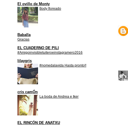
El ovillo de Monty
Body floreado
Baballa
Gracias
EL CUADERNO DE PILI
#Amigoinvisibletuiteroeinstagramero2016
lilaygris
#nomedalavida Hasta pronto!!
cris camÓn
La boda de Andrea e Iker
EL RINCÓN DE ANATXU