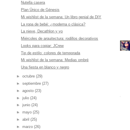
Nutella casera
Plan Único de Génesis
Mi wishlist de la semana: Un libro genial de DIY
La ropa de bebé: ¿moderna o clásica?
La nieve, Decathlon y yo
Miércoles de arquitectura: rodillos decorativos
Looks para copiar: JCrew
Tip de estilo: colores de temporada
Mi wishlist de la semana: Medias ombré
Una fiesta en blanco y negro
►
octubre
(29)
►
septiembre
(27)
►
agosto
(23)
►
julio
(24)
►
junio
(24)
►
mayo
(25)
►
abril
(25)
►
marzo
(26)