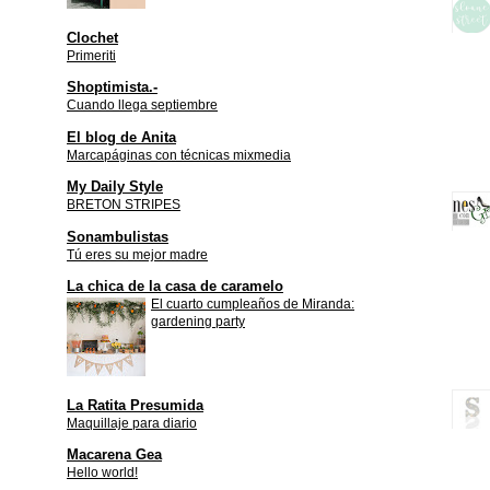
Clochet
Primeriti
Shoptimista.-
Cuando llega septiembre
El blog de Anita
Marcapáginas con técnicas mixmedia
My Daily Style
BRETON STRIPES
Sonambulistas
Tú eres su mejor madre
La chica de la casa de caramelo
El cuarto cumpleaños de Miranda:
gardening party
La Ratita Presumida
Maquillaje para diario
Macarena Gea
Hello world!