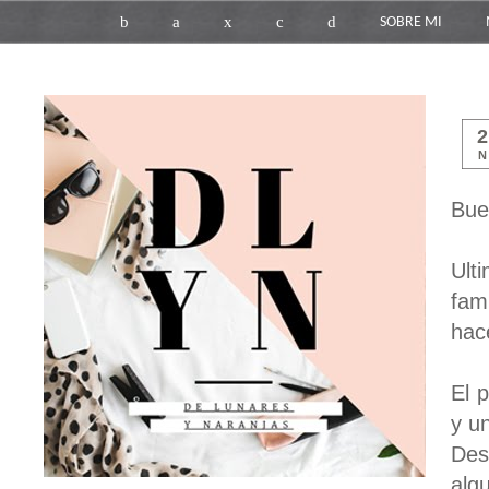
b
a
x
c
d
SOBRE MI
N
Bue
Ult
fam
hac
El 
y u
Des
alg