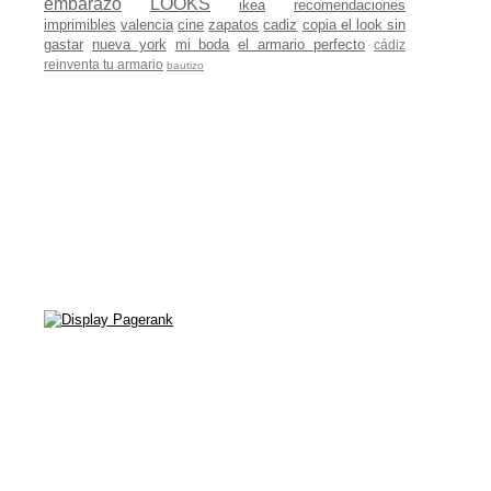
embarazo
LOOKS
ikea
recomendaciones
imprimibles
valencia
cine
zapatos
cadiz
copia el look sin
gastar
nueva york
mi boda
el armario perfecto
cádiz
reinventa tu armario
bautizo