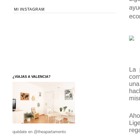
ayu
MI INSTAGRAM
eco
La 
com
¿VIAJAS A VALENCIA?
una
hac
mis
Aho
Lig
reg
quédate en @theapartamento