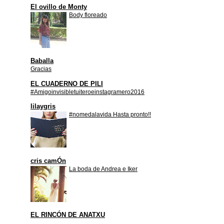
El ovillo de Monty
Body floreado
Baballa
Gracias
EL CUADERNO DE PILI
#Amigoinvisibletuiteroeinstagramero2016
lilaygris
#nomedalavida Hasta pronto!!
cris camÓn
La boda de Andrea e Iker
EL RINCÓN DE ANATXU