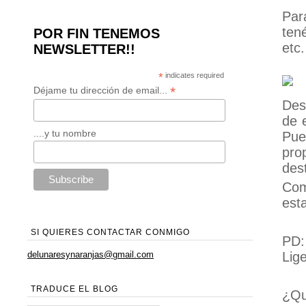
Par
ten
POR FIN TENEMOS
etc.
NEWSLETTER!!
*
indicates required
*
Déjame tu dirección de email...
Des
de 
....y tu nombre
Pue
pro
dest
Com
est
SI QUIERES CONTACTAR CONMIGO
PD:
Lig
delunaresynaranjas@gmail.com
TRADUCE EL BLOG
¿Qu