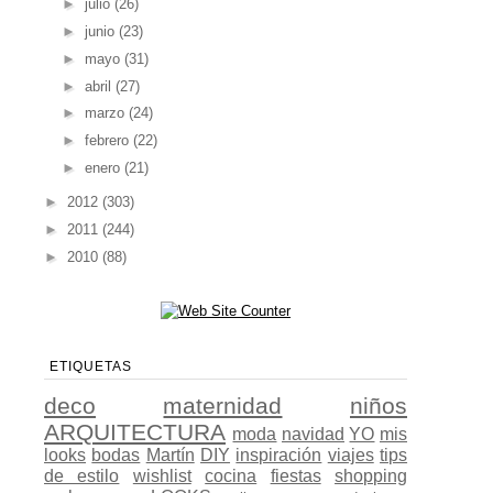
►
julio
(26)
►
junio
(23)
►
mayo
(31)
►
abril
(27)
►
marzo
(24)
►
febrero
(22)
►
enero
(21)
►
2012
(303)
►
2011
(244)
►
2010
(88)
ETIQUETAS
deco
maternidad
niños
ARQUITECTURA
moda
navidad
YO
mis
looks
bodas
Martín
DIY
inspiración
viajes
tips
de estilo
wishlist
cocina
fiestas
shopping