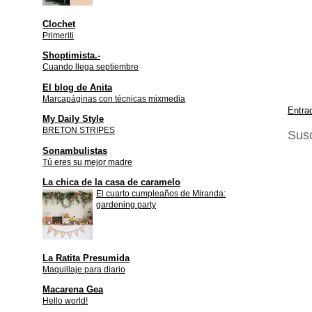
Clochet
Primeriti
Shoptimista.-
Cuando llega septiembre
El blog de Anita
Marcapáginas con técnicas mixmedia
Entra
My Daily Style
BRETON STRIPES
Susc
Sonambulistas
Tú eres su mejor madre
La chica de la casa de caramelo
El cuarto cumpleaños de Miranda:
gardening party
La Ratita Presumida
Maquillaje para diario
Macarena Gea
Hello world!