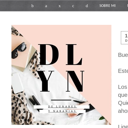
b
a
x
c
d
SOBRE MI
D
Bue
Est
Los
que
Qui
aho
Lig