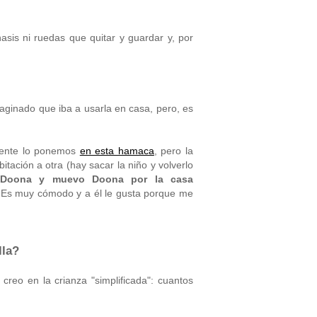
sis ni ruedas que quitar y guardar y, por
ginado que iba a usarla en casa, pero, es
ente lo ponemos
en esta hamaca
, pero la
itación a otra (hay sacar la niño y volverlo
 Doona y muevo Doona por la casa
 Es muy cómodo y a él le gusta porque me
lla?
reo en la crianza "simplificada": cuantos