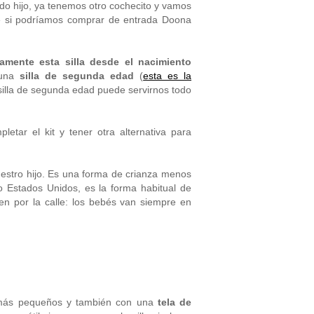
o hijo, ya tenemos otro cochecito y vamos
me si podríamos comprar de entrada Doona
vamente esta silla desde el nacimiento
 una
silla de segunda edad
(
esta es la
silla de segunda edad puede servirnos todo
tar el kit y tener otra alternativa para
estro hijo. Es una forma de crianza menos
o Estados Unidos, es la forma habitual de
en por la calle: los bebés van siempre en
más pequeños y también con una
tela de