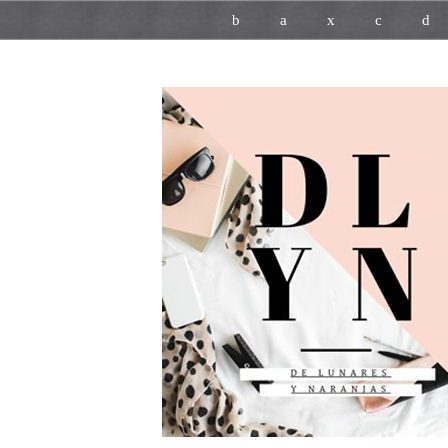
b
a
x
c
d