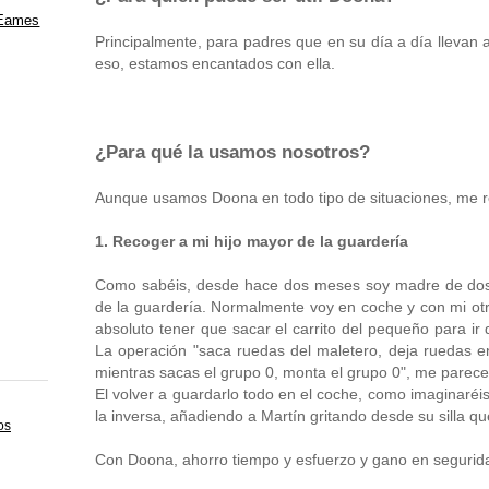
 Eames
Principalmente, para padres que en su día a día llevan 
eso, estamos encantados con ella.
¿Para qué la usamos nosotros?
Aunque usamos Doona en todo tipo de situaciones, me re
1. Recoger a mi hijo mayor de la guardería
Como sabéis, desde hace dos meses soy madre de dos. 
de la guardería. Normalmente voy en coche y con mi otro
absoluto tener que sacar el carrito del pequeño para ir 
La operación "saca ruedas del maletero, deja ruedas en 
mientras sacas el grupo 0, monta el grupo 0", me parece
El volver a guardarlo todo en el coche, como imaginaréi
la inversa, añadiendo a Martín gritando desde su silla q
os
Con Doona, ahorro tiempo y esfuerzo y gano en segurida