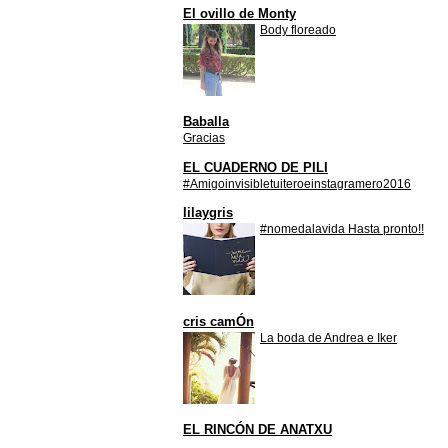
El ovillo de Monty
Body floreado
Baballa
Gracias
EL CUADERNO DE PILI
#Amigoinvisibletuiteroeinstagramero2016
lilaygris
#nomedalavida Hasta pronto!!
cris camÓn
La boda de Andrea e Iker
EL RINCÓN DE ANATXU