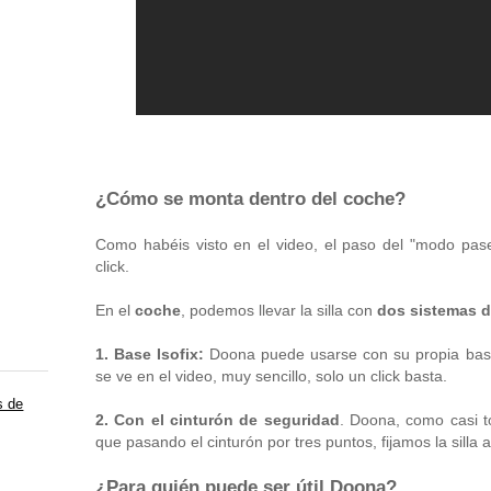
¿Cómo se monta dentro del coche?
Como habéis visto en el video, el paso del "modo pas
click.
En el
coche
, podemos llevar la silla con
dos sistemas d
1. Base Isofix:
Doona puede usarse con su propia base I
se ve en el video, muy sencillo, solo un click basta.
s de
2. Con el cinturón de seguridad
. Doona, como casi t
que pasando el cinturón por tres puntos, fijamos la silla a
¿Para quién puede ser útil Doona?