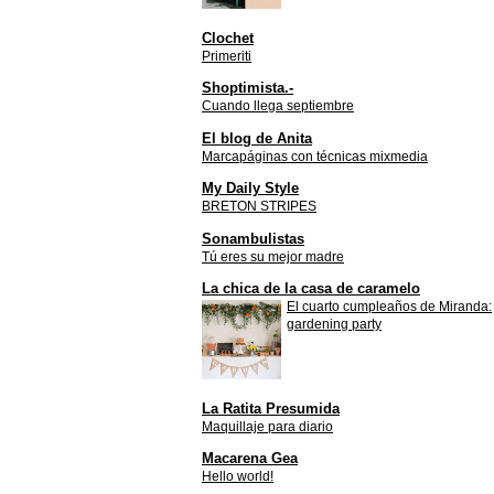
Clochet
Primeriti
Shoptimista.-
Cuando llega septiembre
El blog de Anita
Marcapáginas con técnicas mixmedia
My Daily Style
BRETON STRIPES
Sonambulistas
Tú eres su mejor madre
La chica de la casa de caramelo
El cuarto cumpleaños de Miranda:
gardening party
La Ratita Presumida
Maquillaje para diario
Macarena Gea
Hello world!