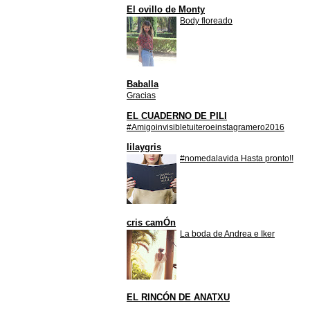
El ovillo de Monty
Body floreado
Baballa
Gracias
EL CUADERNO DE PILI
#Amigoinvisibletuiteroeinstagramero2016
lilaygris
#nomedalavida Hasta pronto!!
cris camÓn
La boda de Andrea e Iker
EL RINCÓN DE ANATXU