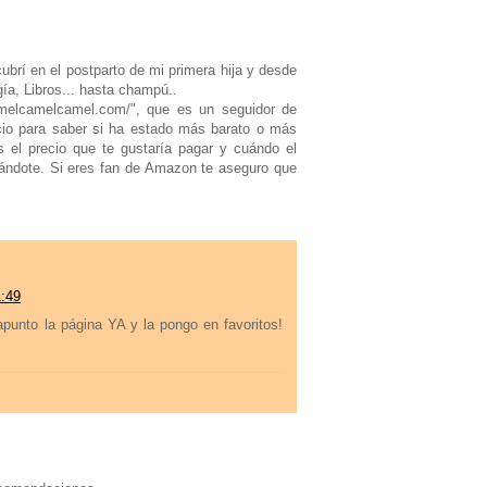
rí en el postparto de mi primera hija y desde
ía, Libros... hasta champú..
amelcamelcamel.com/", que es un seguidor de
cio para saber si ha estado más barato o más
s el precio que te gustaría pagar y cuándo el
sándote. Si eres fan de Amazon te aseguro que
1:49
unto la página YA y la pongo en favoritos!