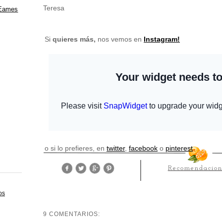
Teresa
 Eames
Si
quieres más
,
nos vemos en
Instagram!
o si lo prefieres, en
twitter
,
facebook
o
pinterest
Recomendacion
os
9 COMENTARIOS: