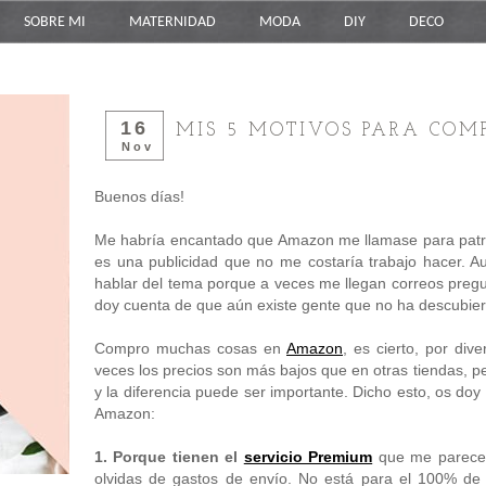
SOBRE MI
MATERNIDAD
MODA
DIY
DECO
16
MIS 5 MOTIVOS PARA CO
Nov
Buenos días!
Me habría encantado que Amazon me llamase para patro
es una publicidad que no me costaría trabajo hacer. 
hablar del tema porque a veces me llegan correos pre
doy cuenta de que aún existe gente que no ha descubiert
Compro muchas cosas en
Amazon
, es cierto, por di
veces los precios son más bajos que en otras tiendas, p
y la diferencia puede ser importante. Dicho esto, os do
Amazon:
1. Porque tienen el
servicio Premium
que me parece f
olvidas de gastos de envío. No está para el 100% de 