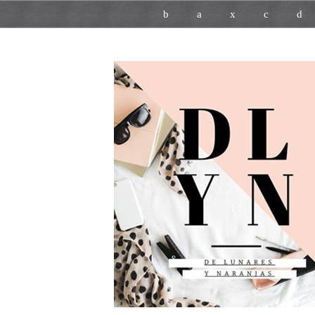
b
a
x
c
d