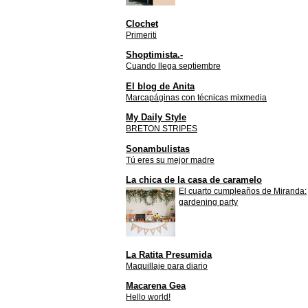
Clochet
Primeriti
Shoptimista.-
Cuando llega septiembre
El blog de Anita
Marcapáginas con técnicas mixmedia
My Daily Style
BRETON STRIPES
Sonambulistas
Tú eres su mejor madre
La chica de la casa de caramelo
El cuarto cumpleaños de Miranda:
gardening party
La Ratita Presumida
Maquillaje para diario
Macarena Gea
Hello world!