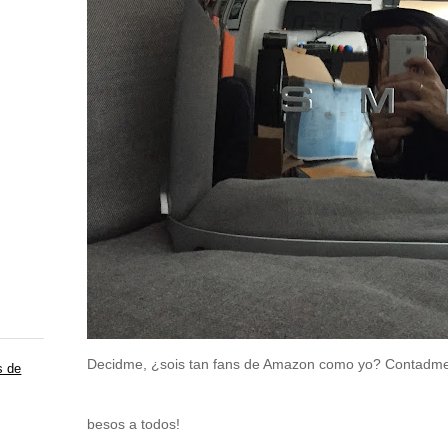
Decidme, ¿sois tan fans de Amazon como yo? Contadme 
s de
besos a todos!