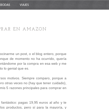
BODAS
VIAJES
MPRAR EN AMAZON
cinarme un post, o el blog entero, porque
Aunque de momento no ha ocurrido, quería
guntándome por la compra en esa web y me
o lo genial que es.
versos motivos. Siempre comparo, porque a
ero otras veces no (hay que tener cuidado),
y mis 5 razones principales para comprar en
antástico: pagas 19,95 euros al año y te
los productos, pero sí para la mayoría, y