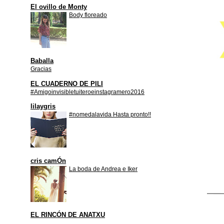
El ovillo de Monty
Body floreado
Baballa
Gracias
EL CUADERNO DE PILI
#Amigoinvisibletuiteroeinstagramero2016
lilaygris
#nomedalavida Hasta pronto!!
cris camÓn
La boda de Andrea e Iker
EL RINCÓN DE ANATXU