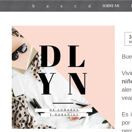
b
a
x
c
d
SOBRE MI
M
Bue
Viv
niñ
ale
vea
Es 
por
per