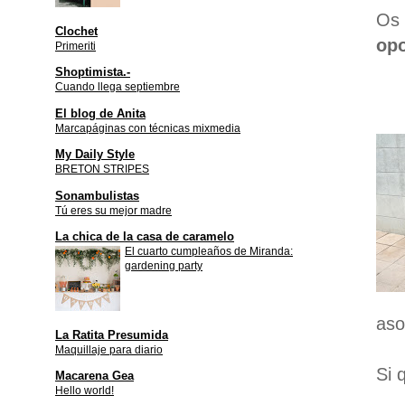
Os 
Clochet
opo
Primeriti
Shoptimista.-
Cuando llega septiembre
El blog de Anita
Marcapáginas con técnicas mixmedia
My Daily Style
BRETON STRIPES
Sonambulistas
Tú eres su mejor madre
La chica de la casa de caramelo
El cuarto cumpleaños de Miranda:
gardening party
aso
La Ratita Presumida
Maquillaje para diario
Si 
Macarena Gea
Hello world!