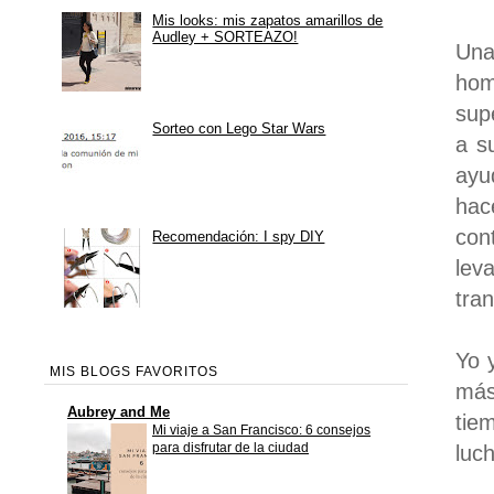
Mis looks: mis zapatos amarillos de
Audley + SORTEAZO!
Una
hom
sup
Sorteo con Lego Star Wars
a s
ayu
hac
con
Recomendación: I spy DIY
lev
tra
Yo 
MIS BLOGS FAVORITOS
más
Aubrey and Me
tie
Mi viaje a San Francisco: 6 consejos
para disfrutar de la ciudad
luc