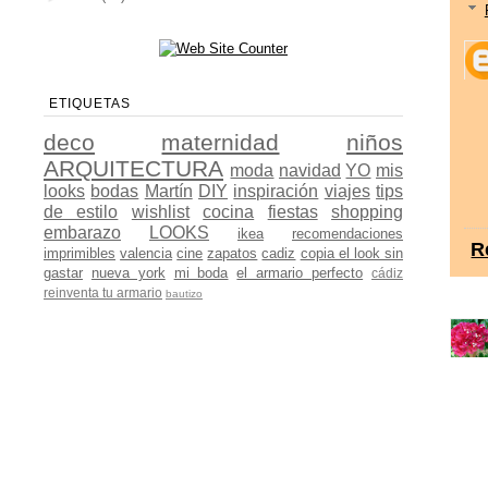
ETIQUETAS
deco
maternidad
niños
ARQUITECTURA
moda
navidad
YO
mis
looks
bodas
Martín
DIY
inspiración
viajes
tips
de estilo
wishlist
cocina
fiestas
shopping
embarazo
LOOKS
ikea
recomendaciones
R
imprimibles
valencia
cine
zapatos
cadiz
copia el look sin
gastar
nueva york
mi boda
el armario perfecto
cádiz
reinventa tu armario
bautizo