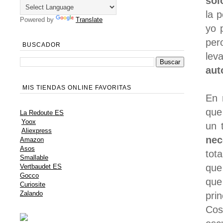
sol
la 
Powered by
Translate
yo 
per
BUSCADOR
le
aut
MIS TIENDAS ONLINE FAVORITAS
En 
que
La Redoute ES
Yoox
un 
Aliexpress
nec
Amazon
Asos
tot
Smallable
que
Vertbaudet ES
Gocco
que
Curiosite
Zalando
prin
Cos