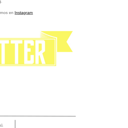
g.
vemos en
Instagram
st