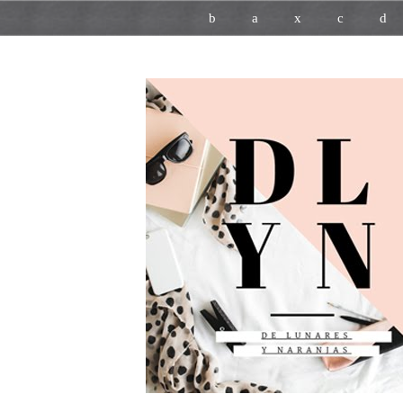
b
a
x
c
d