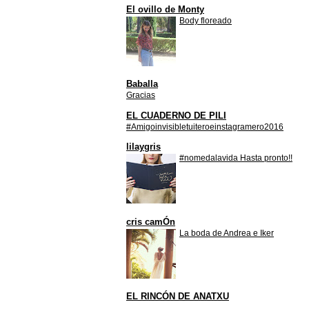
El ovillo de Monty
Body floreado
Baballa
Gracias
EL CUADERNO DE PILI
#Amigoinvisibletuiteroeinstagramero2016
lilaygris
#nomedalavida Hasta pronto!!
cris camÓn
La boda de Andrea e Iker
EL RINCÓN DE ANATXU