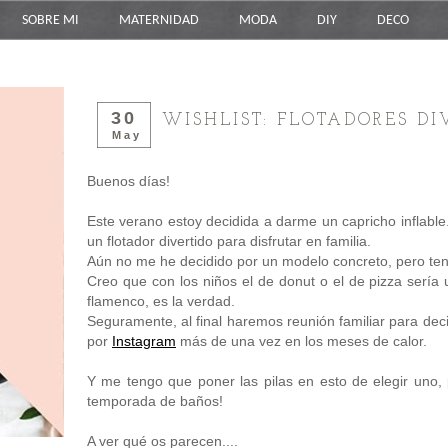
SOBRE MI
MATERNIDAD
MODA
DIY
DECO
30
WISHLIST: FLOTADORES DI
May
Buenos días!
Este verano estoy decidida a darme un capricho inflable.
un flotador divertido para disfrutar en familia.
Aún no me he decidido por un modelo concreto, pero tengo 
Creo que con los niños el de donut o el de pizza sería u
flamenco, es la verdad.
Seguramente, al final haremos reunión familiar para deci
por
Instagram
más de una vez en los meses de calor.
Y me tengo que poner las pilas en esto de elegir uno,
temporada de baños!
A ver qué os parecen....