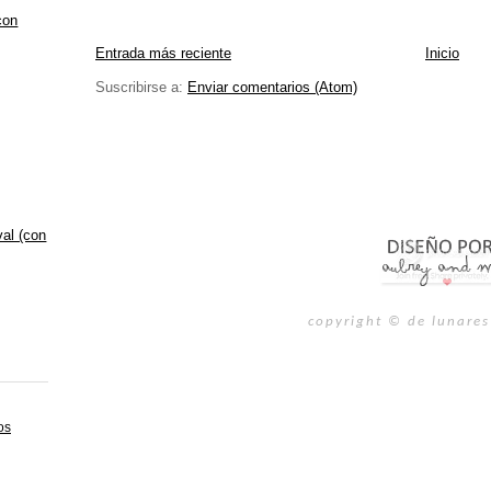
con
Entrada más reciente
Inicio
Suscribirse a:
Enviar comentarios (Atom)
val (con
copyright © de lunares
os