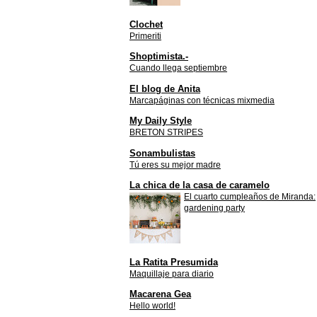
Clochet
Primeriti
Shoptimista.-
Cuando llega septiembre
El blog de Anita
Marcapáginas con técnicas mixmedia
My Daily Style
BRETON STRIPES
Sonambulistas
Tú eres su mejor madre
La chica de la casa de caramelo
El cuarto cumpleaños de Miranda:
gardening party
La Ratita Presumida
Maquillaje para diario
Macarena Gea
Hello world!