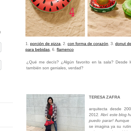
d
1.
porción de pizza
, 2.
con forma de corazón
, 3.
donut de
para bebidas
, 6.
flamenco
¿Qué me decís? ¿Algún favorito en la sala? Desde l
también son geniales, verdad?
TERESA ZAFRA
arquitecta desde 20
2012. Abrí
este blog 
puedo parar!
Aunque 
se imagina ya su ruti