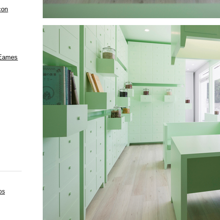
con
 Eames
os