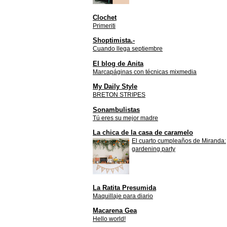
Clochet
Primeriti
Shoptimista.-
Cuando llega septiembre
El blog de Anita
Marcapáginas con técnicas mixmedia
My Daily Style
BRETON STRIPES
Sonambulistas
Tú eres su mejor madre
La chica de la casa de caramelo
El cuarto cumpleaños de Miranda:
gardening party
La Ratita Presumida
Maquillaje para diario
Macarena Gea
Hello world!