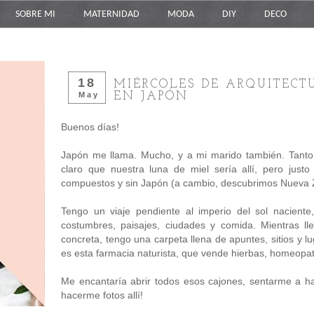
SOBRE MI
MATERNIDAD
MODA
DIY
DECO
18
MIÉRCOLES DE ARQUITECT
EN JAPÓN
May
Buenos días!
Japón me llama. Mucho, y a mi marido también. Tant
claro que nuestra luna de miel sería allí, pero ju
compuestos y sin Japón (a cambio, descubrimos Nueva Z
Tengo un viaje pendiente al imperio del sol nacien
costumbres, paisajes, ciudades y comida. Mientras l
concreta, tengo una carpeta llena de apuntes, sitios y l
es esta farmacia naturista, que vende hierbas, homeopat
Me encantaría abrir todos esos cajones, sentarme a ha
hacerme fotos allí!