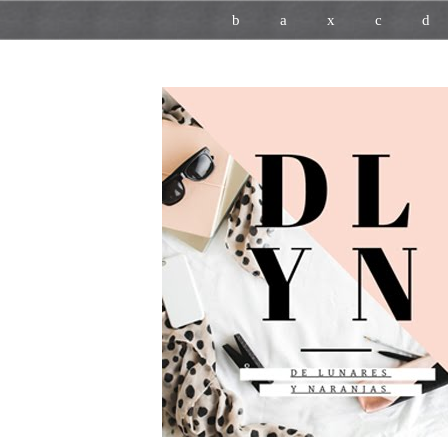
b
a
x
c
d