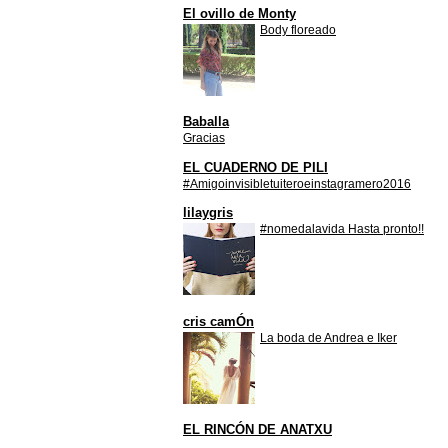
El ovillo de Monty
Body floreado
Baballa
Gracias
EL CUADERNO DE PILI
#Amigoinvisibletuiteroeinstagramero2016
lilaygris
#nomedalavida Hasta pronto!!
cris camÓn
La boda de Andrea e Iker
EL RINCÓN DE ANATXU