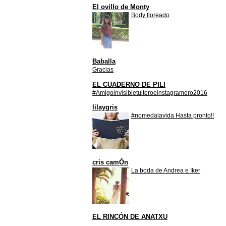
El ovillo de Monty
Body floreado
Baballa
Gracias
EL CUADERNO DE PILI
#Amigoinvisibletuiteroeinstagramero2016
lilaygris
#nomedalavida Hasta pronto!!
cris camÓn
La boda de Andrea e Iker
EL RINCÓN DE ANATXU