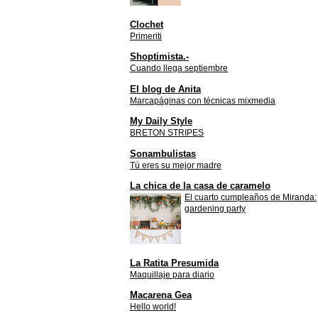
Clochet
Primeriti
Shoptimista.-
Cuando llega septiembre
El blog de Anita
Marcapáginas con técnicas mixmedia
My Daily Style
BRETON STRIPES
Sonambulistas
Tú eres su mejor madre
La chica de la casa de caramelo
El cuarto cumpleaños de Miranda:
gardening party
La Ratita Presumida
Maquillaje para diario
Macarena Gea
Hello world!