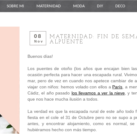
SOBRE MI
MATERNIDAD
MODA
DIY
DECO
08
MATERNIDAD: FIN DE SE
ALPUENTE
Nov
Buenos días!
Los puentes de otoño (los años que encajan bien las
ocasión perfecta para hacer una escapada rural. Vivim
mar, pero de vez en cuando nos apetece cambiar de a
viajar con niños: hemos volado con ellos a
París
, a me
Cádiz, el año pasado
los llevamos a ver la nieve
, y t
que nos hace mucha ilusión a todos.
La verdad es que la escapada rural de este año todo fu
fiesta en el cole el 31 de Octubre pero no se supo a p
antes, y encontrar alojamiento, como es normal, se
hubiéramos hecho con más tiempo.