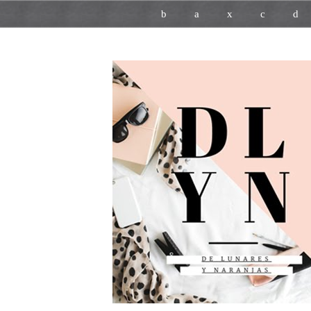
b
a
x
c
d