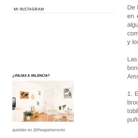
De 
MI INSTAGRAM
en 
alg
com
y lo
Las
bon
Ams
¿VIAJAS A VALENCIA?
1. 
bro
tob
puñ
quédate en @theapartamento