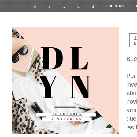
b
a
x
c
d
SOBRE MI
N
Bue
Por
inv
abr
nov
amo
que
las