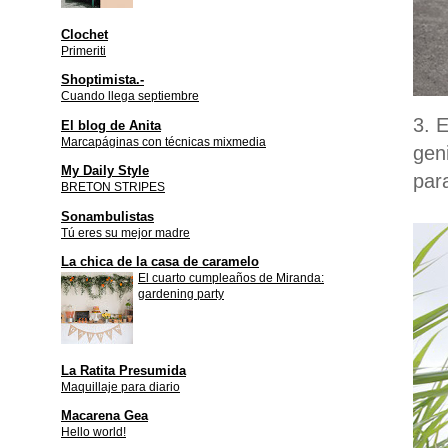
Clochet
Primeriti
Shoptimista.-
Cuando llega septiembre
3. 
El blog de Anita
Marcapáginas con técnicas mixmedia
gen
My Daily Style
par
BRETON STRIPES
Sonambulistas
Tú eres su mejor madre
La chica de la casa de caramelo
El cuarto cumpleaños de Miranda:
gardening party
La Ratita Presumida
Maquillaje para diario
Macarena Gea
Hello world!