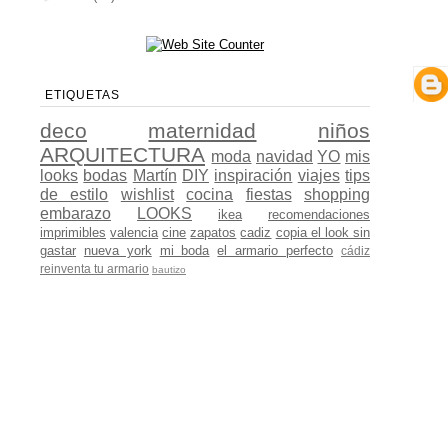
ETIQUETAS
deco
maternidad
niños
ARQUITECTURA
moda
navidad
YO
mis
looks
bodas
Martín
DIY
inspiración
viajes
tips
de estilo
wishlist
cocina
fiestas
shopping
embarazo
LOOKS
ikea
recomendaciones
imprimibles
valencia
cine
zapatos
cadiz
copia el look sin
gastar
nueva york
mi boda
el armario perfecto
cádiz
reinventa tu armario
bautizo