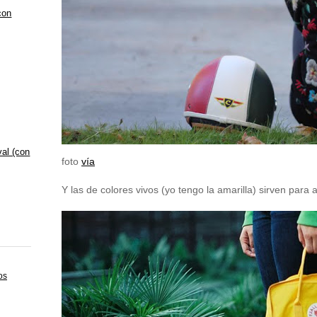
con
val (con
foto
vía
Y las de colores vivos (yo tengo la amarilla) sirven para a
os