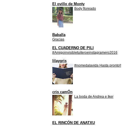
El ovillo de Monty
Body floreado
Baballa
Gracias
EL CUADERNO DE PILI
#Amigoinvisibletuiteroeinstagramero2016
lilaygris
#nomedalavida Hasta pronto!!
cris camÓn
La boda de Andrea e Iker
EL RINCÓN DE ANATXU