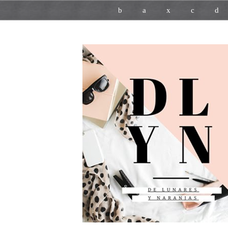
b
a
x
c
d