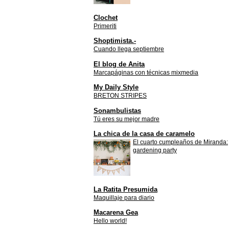
Clochet
Primeriti
Shoptimista.-
Cuando llega septiembre
El blog de Anita
Marcapáginas con técnicas mixmedia
My Daily Style
BRETON STRIPES
Sonambulistas
Tú eres su mejor madre
La chica de la casa de caramelo
El cuarto cumpleaños de Miranda:
gardening party
La Ratita Presumida
Maquillaje para diario
Macarena Gea
Hello world!