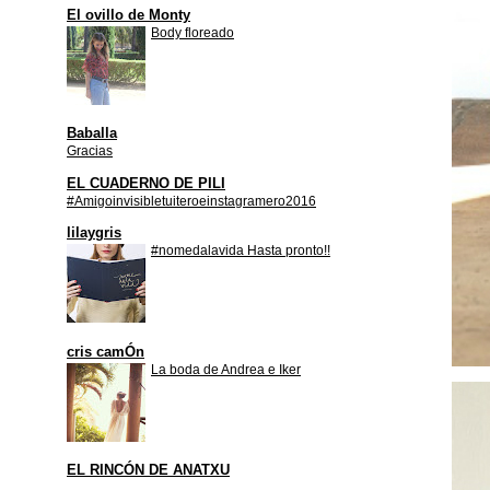
El ovillo de Monty
Body floreado
Baballa
Gracias
EL CUADERNO DE PILI
#Amigoinvisibletuiteroeinstagramero2016
lilaygris
#nomedalavida Hasta pronto!!
cris camÓn
La boda de Andrea e Iker
EL RINCÓN DE ANATXU