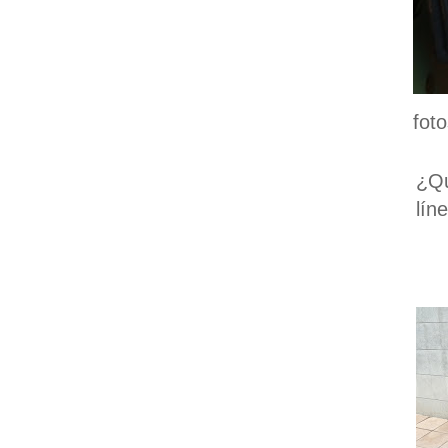
fot
¿Qu
lín