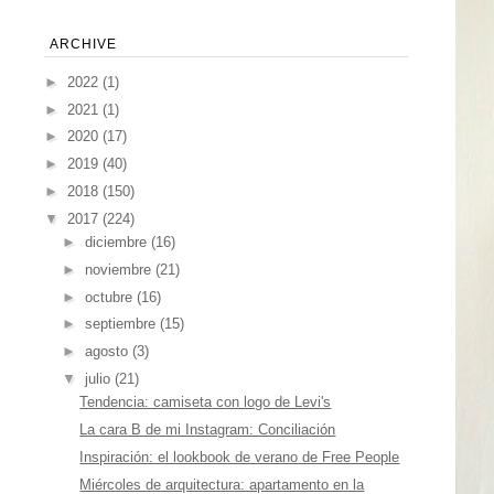
ARCHIVE
►
2022
(1)
►
2021
(1)
►
2020
(17)
►
2019
(40)
►
2018
(150)
▼
2017
(224)
►
diciembre
(16)
►
noviembre
(21)
►
octubre
(16)
►
septiembre
(15)
►
agosto
(3)
▼
julio
(21)
Tendencia: camiseta con logo de Levi's
La cara B de mi Instagram: Conciliación
Inspiración: el lookbook de verano de Free People
Miércoles de arquitectura: apartamento en la