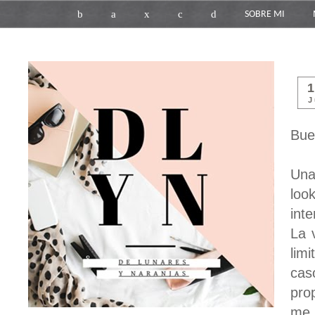
b
a
x
c
d
SOBRE MI
J
Bue
Una
lo
int
La 
lim
cas
pro
me 