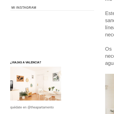
MI INSTAGRAM
Est
san
lín
nec
Os 
nec
agu
¿VIAJAS A VALENCIA?
quédate en @theapartamento