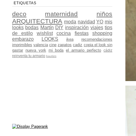
ETIQUETAS
deco
maternidad
niños
ARQUITECTURA
moda
navidad
YO
mis
looks
bodas
Martín
DIY
inspiración
viajes
tips
de estilo
wishlist
cocina
fiestas
shopping
embarazo
LOOKS
ikea
recomendaciones
imprimibles
valencia
cine
zapatos
cadiz
copia el look sin
gastar
nueva york
mi boda
el armario perfecto
cádiz
reinventa tu armario
bautizo