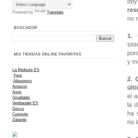
doy
res
Powered by
Translate
no 
BUSCADOR
1.
sis
por
MIS TIENDAS ONLINE FAVORITAS
y m
La Redoute ES
Yoox
2. 
Aliexpress
últ
Amazon
Asos
el 
Smallable
Vertbaudet ES
la 
Gocco
ha 
Curiosite
Zalando
no 