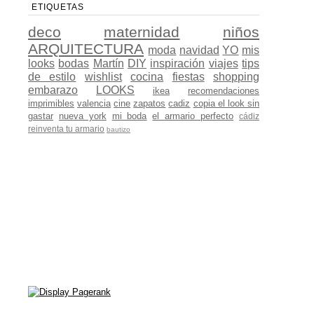
ETIQUETAS
deco
maternidad
niños
ARQUITECTURA
moda
navidad
YO
mis
looks
bodas
Martín
DIY
inspiración
viajes
tips
de estilo
wishlist
cocina
fiestas
shopping
embarazo
LOOKS
ikea
recomendaciones
imprimibles
valencia
cine
zapatos
cadiz
copia el look sin
gastar
nueva york
mi boda
el armario perfecto
cádiz
reinventa tu armario
bautizo