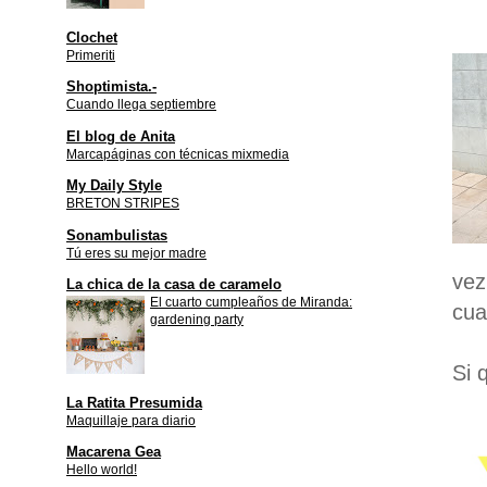
Clochet
Primeriti
Shoptimista.-
Cuando llega septiembre
El blog de Anita
Marcapáginas con técnicas mixmedia
My Daily Style
BRETON STRIPES
Sonambulistas
Tú eres su mejor madre
vez
La chica de la casa de caramelo
El cuarto cumpleaños de Miranda:
cua
gardening party
Si 
La Ratita Presumida
Maquillaje para diario
Macarena Gea
Hello world!