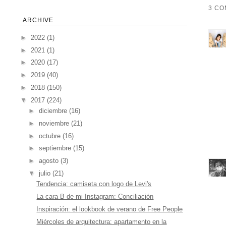
3 CO
ARCHIVE
►
2022
(1)
►
2021
(1)
►
2020
(17)
►
2019
(40)
►
2018
(150)
▼
2017
(224)
►
diciembre
(16)
►
noviembre
(21)
►
octubre
(16)
►
septiembre
(15)
►
agosto
(3)
▼
julio
(21)
Tendencia: camiseta con logo de Levi's
La cara B de mi Instagram: Conciliación
Inspiración: el lookbook de verano de Free People
Miércoles de arquitectura: apartamento en la