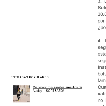
3.
Q
Sol
10.
pon
¿po
4.
L
seg
est
seg
Ins
bot
ENTRADAS POPULARES
fam
Cua
Mis looks: mis zapatos amarillos de
Audley + SORTEAZO!
val
no 