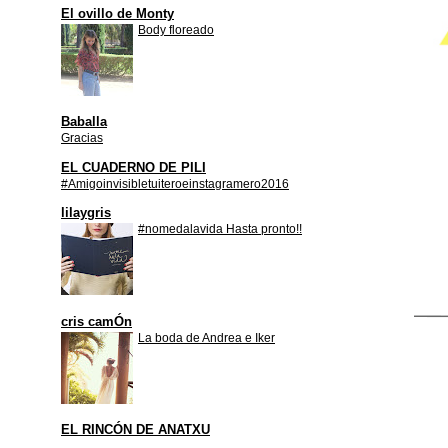
El ovillo de Monty
Body floreado
Baballa
Gracias
EL CUADERNO DE PILI
#Amigoinvisibletuiteroeinstagramero2016
lilaygris
#nomedalavida Hasta pronto!!
cris camÓn
La boda de Andrea e Iker
EL RINCÓN DE ANATXU