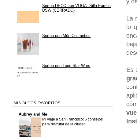
y d
Sorteo DECO con VOGA: Silla Eames
DSW (CERRADO)
La 
lo 
enc
Sorteo con Mün Cosmetics
baj
des
Sorteo con Lego Star Wars
Es 
gra
con
apl
cóm
MIS BLOGS FAVORITOS
vue
Aubrey and Me
Mi viaje a San Francisco: 6 consejos
Ins
para disfrutar de la ciudad