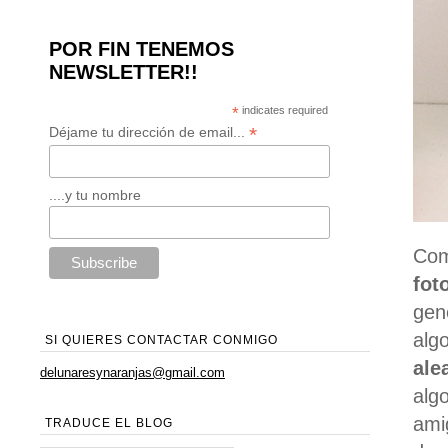
POR FIN TENEMOS
NEWSLETTER!!
*
indicates required
*
Déjame tu dirección de email...
....y tu nombre
Com
fot
gen
alg
SI QUIERES CONTACTAR CONMIGO
ale
delunaresynaranjas@gmail.com
alg
ami
TRADUCE EL BLOG