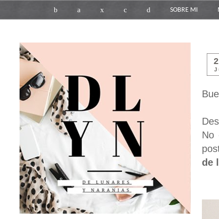
b
a
x
c
d
SOBRE MI
J
Bue
Des
No 
pos
de 