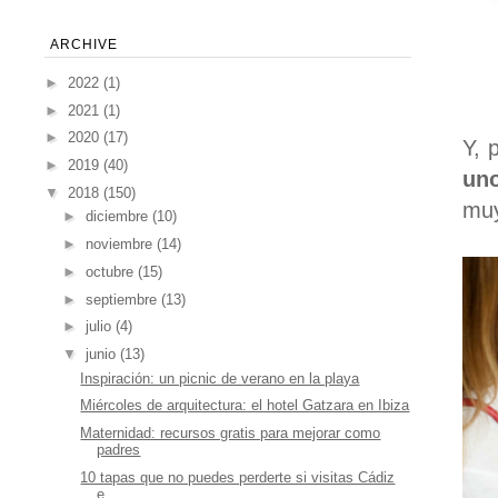
ARCHIVE
►
2022
(1)
►
2021
(1)
►
2020
(17)
Y, 
►
2019
(40)
uno
▼
2018
(150)
muy
►
diciembre
(10)
►
noviembre
(14)
►
octubre
(15)
►
septiembre
(13)
►
julio
(4)
▼
junio
(13)
Inspiración: un picnic de verano en la playa
Miércoles de arquitectura: el hotel Gatzara en Ibiza
Maternidad: recursos gratis para mejorar como
padres
10 tapas que no puedes perderte si visitas Cádiz
e...