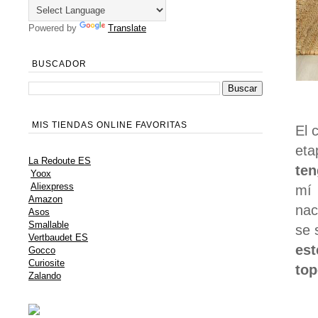
Powered by
Translate
BUSCADOR
MIS TIENDAS ONLINE FAVORITAS
El 
eta
La Redoute ES
ten
Yoox
Aliexpress
mí 
Amazon
nac
Asos
Smallable
se 
Vertbaudet ES
est
Gocco
Curiosite
top
Zalando