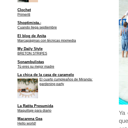
Clochet
Primeriti
Shoptimista.-
Cuando llega septiembre
El blog de Anita
Marcapáginas con técnicas mixmedia
My Daily Style
BRETON STRIPES
Sonambulistas
Tú eres su mejor madre
La chica de la casa de caramelo
El cuarto cumpleaños de Miranda:
gardening party
La Ratita Presumida
Maquillaje para diario
Ya 
Macarena Gea
que
Hello world!