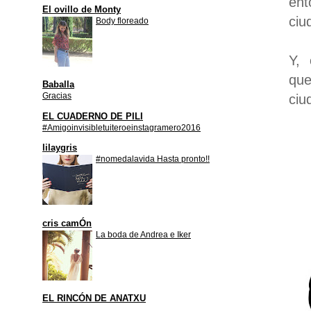
ent
El ovillo de Monty
ciu
Body floreado
Y, 
que
Baballa
Gracias
ciu
EL CUADERNO DE PILI
#Amigoinvisibletuiteroeinstagramero2016
lilaygris
#nomedalavida Hasta pronto!!
cris camÓn
La boda de Andrea e Iker
EL RINCÓN DE ANATXU