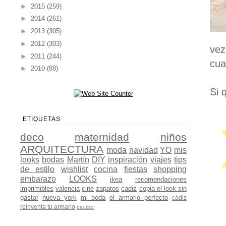
►
2015
(259)
►
2014
(261)
►
2013
(305)
►
2012
(303)
vez
►
2011
(244)
cua
►
2010
(88)
Si 
ETIQUETAS
deco
maternidad
niños
ARQUITECTURA
moda
navidad
YO
mis
looks
bodas
Martín
DIY
inspiración
viajes
tips
de estilo
wishlist
cocina
fiestas
shopping
embarazo
LOOKS
ikea
recomendaciones
imprimibles
valencia
cine
zapatos
cadiz
copia el look sin
gastar
nueva york
mi boda
el armario perfecto
cádiz
reinventa tu armario
bautizo