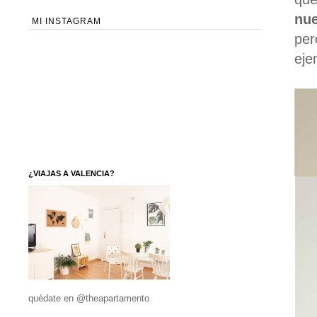
nue
MI INSTAGRAM
per
eje
¿VIAJAS A VALENCIA?
quédate en @theapartamento