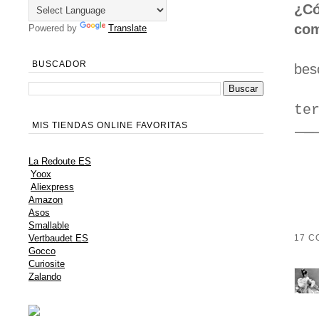
¿Có
com
Powered by
Translate
BUSCADOR
bes
te
MIS TIENDAS ONLINE FAVORITAS
La Redoute ES
Yoox
Aliexpress
Amazon
Asos
Smallable
17 C
Vertbaudet ES
Gocco
Curiosite
Zalando