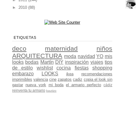
►
2010
(88)
ETIQUETAS
deco
maternidad
niños
ARQUITECTURA
moda
navidad
YO
mis
looks
bodas
Martín
DIY
inspiración
viajes
tips
de estilo
wishlist
cocina
fiestas
shopping
embarazo
LOOKS
ikea
recomendaciones
imprimibles
valencia
cine
zapatos
cadiz
copia el look sin
gastar
nueva york
mi boda
el armario perfecto
cádiz
reinventa tu armario
bautizo