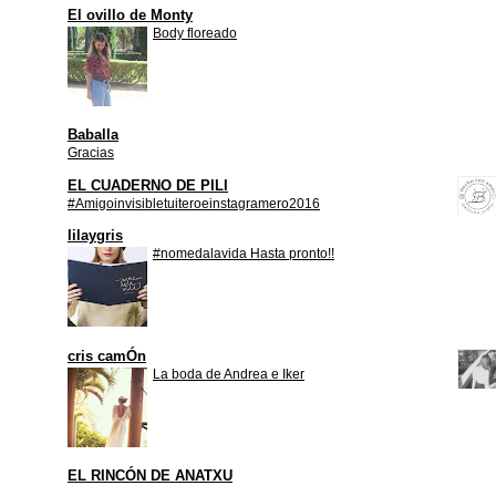
El ovillo de Monty
Body floreado
Baballa
Gracias
EL CUADERNO DE PILI
#Amigoinvisibletuiteroeinstagramero2016
lilaygris
#nomedalavida Hasta pronto!!
cris camÓn
La boda de Andrea e Iker
EL RINCÓN DE ANATXU