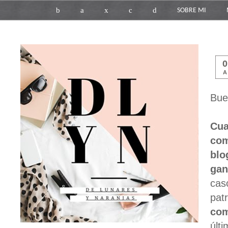
b
a
x
c
d
SOBRE MI
A
Bue
Cu
com
blo
gan
cas
pat
com
últ