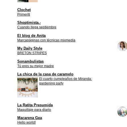
Clochet
Primeriti
Shoptimista.-
Cuando llega septiembre
El blog de Anita
Marcapáginas con técnicas mixmedia
My Daily Style
BRETON STRIPES
Sonambulistas
Tú eres su mejor madre
La chica de la casa de caramelo
El cuarto cumpleaños de Miranda:
gardening party
La Ratita Presumida
Maquillaje para diario
Macarena Gea
Hello world!