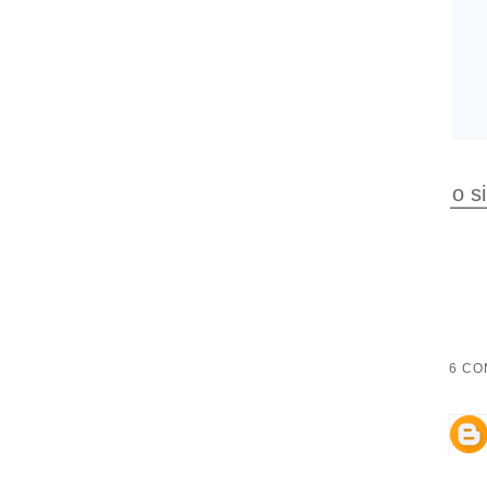
o s
6 CO