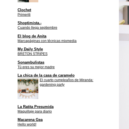
Clochet
Primeriti
Shoptimista.-
Cuando llega septiembre
El blog de Anita
Marcapáginas con técnicas mixmedia
My Daily Style
BRETON STRIPES
Sonambulistas
Tú eres su mejor madre
La chica de la casa de caramelo
El cuarto cumpleaños de Miranda:
gardening party
La Ratita Presumida
Maquillaje para diario
Macarena Gea
Hello world!