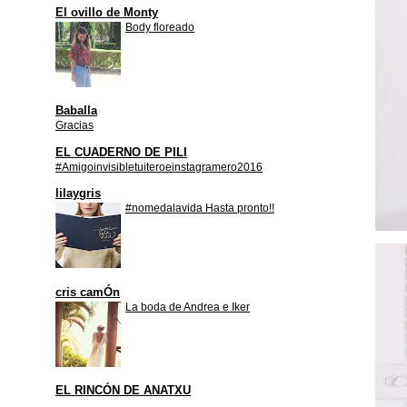
El ovillo de Monty
Body floreado
Baballa
Gracias
EL CUADERNO DE PILI
#Amigoinvisibletuiteroeinstagramero2016
lilaygris
#nomedalavida Hasta pronto!!
cris camÓn
La boda de Andrea e Iker
EL RINCÓN DE ANATXU