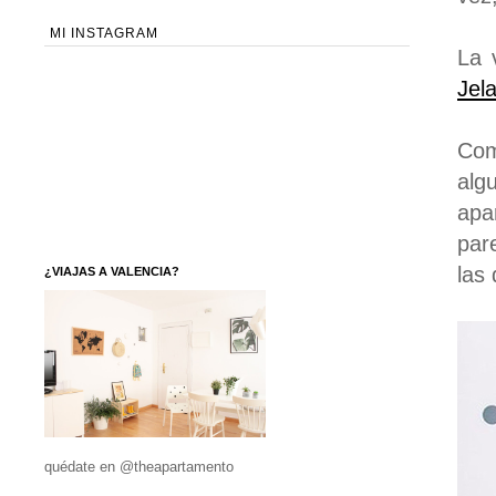
MI INSTAGRAM
La 
Jel
Com
alg
apa
par
las 
¿VIAJAS A VALENCIA?
quédate en @theapartamento