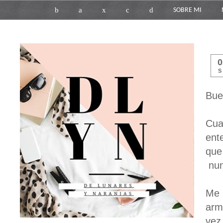
b
a
x
c
d
SOBRE MI
S
Bue
Cua
ent
que
nun
Me 
arm
vez