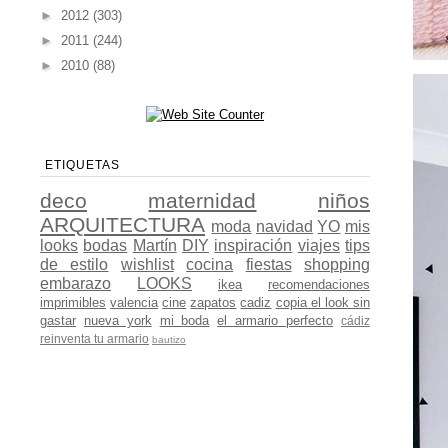
►
2012
(303)
►
2011
(244)
►
2010
(88)
ETIQUETAS
deco
maternidad
niños
ARQUITECTURA
moda
navidad
YO
mis
looks
bodas
Martín
DIY
inspiración
viajes
tips
de estilo
wishlist
cocina
fiestas
shopping
embarazo
LOOKS
ikea
recomendaciones
imprimibles
valencia
cine
zapatos
cadiz
copia el look sin
gastar
nueva york
mi boda
el armario perfecto
cádiz
reinventa tu armario
bautizo