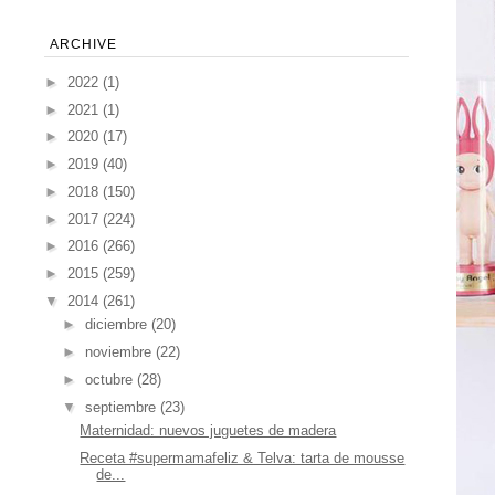
ARCHIVE
►
2022
(1)
►
2021
(1)
►
2020
(17)
►
2019
(40)
►
2018
(150)
►
2017
(224)
►
2016
(266)
►
2015
(259)
▼
2014
(261)
►
diciembre
(20)
►
noviembre
(22)
►
octubre
(28)
▼
septiembre
(23)
Maternidad: nuevos juguetes de madera
Receta #supermamafeliz & Telva: tarta de mousse
de...