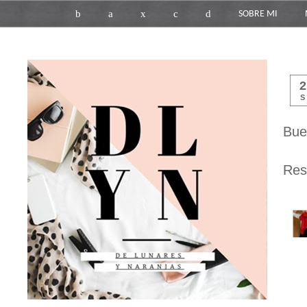
b
a
x
c
d
SOBRE MI
S
Bue
Res