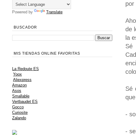
por
Powered by
Translate
Aho
BUSCADOR
de 
la e
Sé 
Cad
MIS TIENDAS ONLINE FAVORITAS
enc
La Redoute ES
colo
Yoox
Aliexpress
Amazon
Sé 
Asos
que
Smallable
Vertbaudet ES
Gocco
Curiosite
- s
Zalando
- s