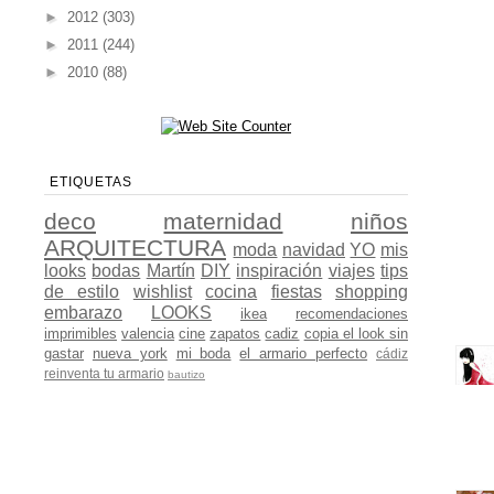
►
2012
(303)
►
2011
(244)
►
2010
(88)
ETIQUETAS
deco
maternidad
niños
ARQUITECTURA
moda
navidad
YO
mis
looks
bodas
Martín
DIY
inspiración
viajes
tips
de estilo
wishlist
cocina
fiestas
shopping
embarazo
LOOKS
ikea
recomendaciones
imprimibles
valencia
cine
zapatos
cadiz
copia el look sin
gastar
nueva york
mi boda
el armario perfecto
cádiz
reinventa tu armario
bautizo