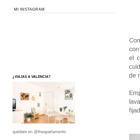
MI INSTAGRAM
Com
con
el 
cui
de 
¿VIAJAS A VALENCIA?
Emp
lav
fija
quédate en @theapartamento