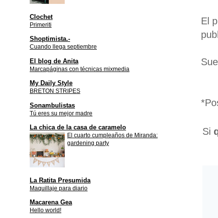
Clochet
El 
Primeriti
pub
Shoptimista.-
Cuando llega septiembre
Sue
El blog de Anita
Marcapáginas con técnicas mixmedia
My Daily Style
BRETON STRIPES
*Po
Sonambulistas
Tú eres su mejor madre
La chica de la casa de caramelo
Si
El cuarto cumpleaños de Miranda:
gardening party
La Ratita Presumida
Maquillaje para diario
Macarena Gea
Hello world!