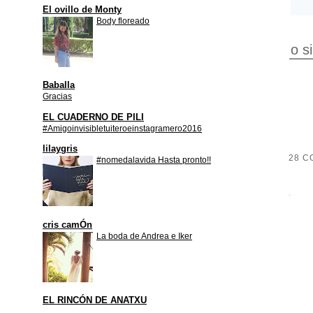
El ovillo de Monty
Body floreado
o s
Baballa
Gracias
EL CUADERNO DE PILI
#Amigoinvisibletuiteroeinstagramero2016
lilaygris
28 C
#nomedalavida Hasta pronto!!
cris camÓn
La boda de Andrea e Iker
EL RINCÓN DE ANATXU