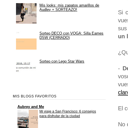
Mis looks: mis zapatos amarillos de
Audley + SORTEAZO!
Si 
vue
sus
Sorteo DECO con VOGA: Silla Eames
un 
DSW (CERRADO)
¿Qu
Sorteo con Lego Star Wars
-
D
vos
vue
clar
MIS BLOGS FAVORITOS
Aubrey and Me
El 
Mi viaje a San Francisco: 6 consejos
para disfrutar de la ciudad
No 