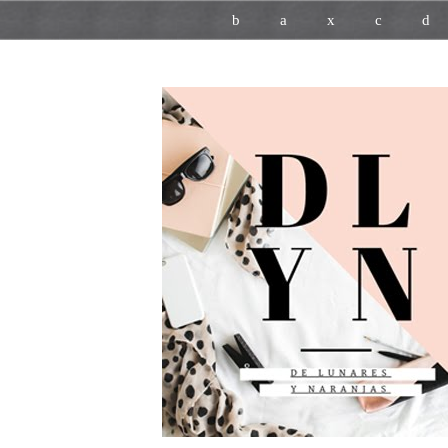
b
a
x
c
d