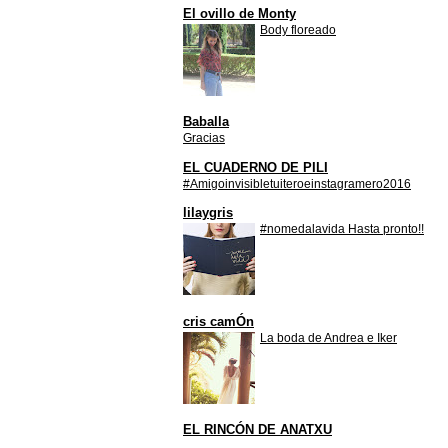
El ovillo de Monty
Body floreado
Baballa
Gracias
EL CUADERNO DE PILI
#Amigoinvisibletuiteroeinstagramero2016
lilaygris
#nomedalavida Hasta pronto!!
cris camÓn
La boda de Andrea e Iker
EL RINCÓN DE ANATXU