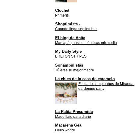
Clochet
Primeriti
Shoptimista.-
Cuando llega septiembre
El blog de Anita
Marcapáginas con técnicas mixmedia
My Daily Style
BRETON STRIPES
Sonambulistas
Tú eres su mejor madre
La chica de la casa de caramelo
El cuarto cumpleaños de Miranda:
gardening party
La Ratita Presumida
Maquillaje para diario
Macarena Gea
Hello world!