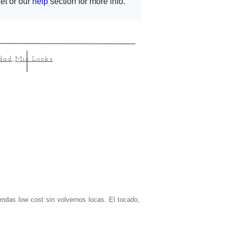
dad
,
Mis Looks
ndas low cost sin volvernos locas. El tocado,