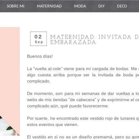
SOBRE MI
MATERNIDAD
MODA
DIY
DECO
02
MATERNIDAD: INVITADA D
EMBARAZADA
Sep
Buenos días!
La "vuelta al cole" viene para mí cargada de bodas. Me
algo cuesta arriba porque ser la invitada de boda 
complicado.
De momento, son para mí semanas de dar vueltas a lo q
webs de mis tiendas "de cabecera" y de exprimirme el 
complicado aún, qué puede favorecerme.
Por suerte, he encontrado este vestido rojo de lunares
estos eventos que vienen.
El vestido en sí no es un diseño premamá, pero su go