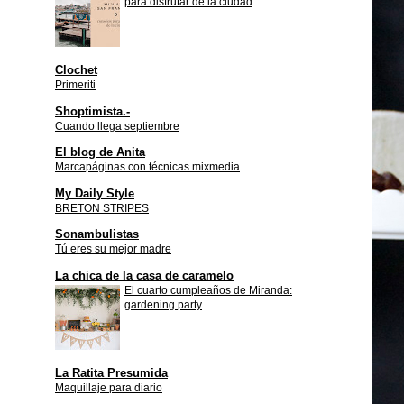
para disfrutar de la ciudad
Clochet
Primeriti
Shoptimista.-
Cuando llega septiembre
El blog de Anita
Marcapáginas con técnicas mixmedia
My Daily Style
BRETON STRIPES
Sonambulistas
Tú eres su mejor madre
La chica de la casa de caramelo
El cuarto cumpleaños de Miranda:
gardening party
La Ratita Presumida
Maquillaje para diario