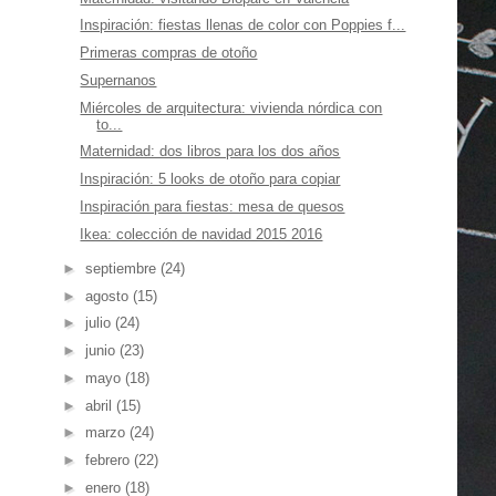
Inspiración: fiestas llenas de color con Poppies f...
Primeras compras de otoño
Supernanos
Miércoles de arquitectura: vivienda nórdica con
to...
Maternidad: dos libros para los dos años
Inspiración: 5 looks de otoño para copiar
Inspiración para fiestas: mesa de quesos
Ikea: colección de navidad 2015 2016
►
septiembre
(24)
►
agosto
(15)
►
julio
(24)
►
junio
(23)
►
mayo
(18)
►
abril
(15)
►
marzo
(24)
►
febrero
(22)
►
enero
(18)