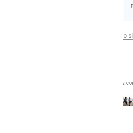
o s
2 CO