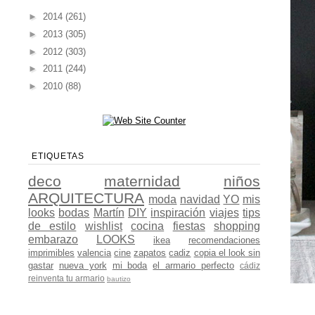
►
2014
(261)
►
2013
(305)
►
2012
(303)
►
2011
(244)
►
2010
(88)
ETIQUETAS
deco
maternidad
niños
ARQUITECTURA
moda
navidad
YO
mis
looks
bodas
Martín
DIY
inspiración
viajes
tips
de estilo
wishlist
cocina
fiestas
shopping
embarazo
LOOKS
ikea
recomendaciones
imprimibles
valencia
cine
zapatos
cadiz
copia el look sin
gastar
nueva york
mi boda
el armario perfecto
cádiz
reinventa tu armario
bautizo