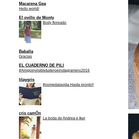
Macarena Gea
Hello world!
El ovillo de Monty
Body floreado
Baballa
Gracias
EL CUADERNO DE PILI
#Amigoinvisibletuiteroeinstagramero2016
lilaygris
#nomedalavida Hasta pronto!!
cris camÓn
La boda de Andrea e Iker