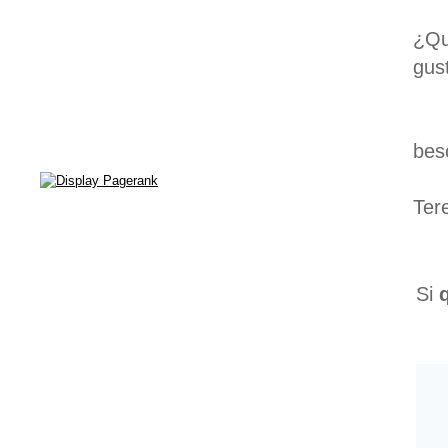
¿Qu
gus
bes
Ter
Si