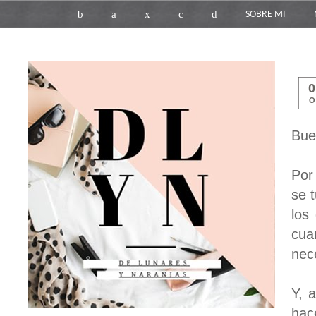
b
a
x
c
d
SOBRE MI
O
Bue
Por
se 
los
cua
nec
Y, 
hac