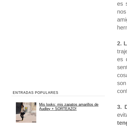
es 
nos
ami
her
2. 
tra
es 
sen
cos
son
con
ENTRADAS POPULARES
Mis looks: mis zapatos amarillos de
3. 
Audley + SORTEAZO!
evi
ten