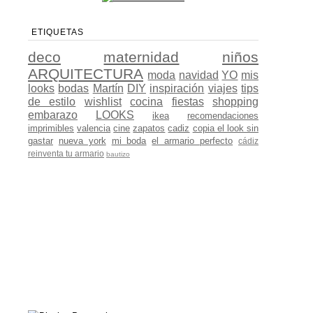
ETIQUETAS
deco
maternidad
niños
ARQUITECTURA
moda
navidad
YO
mis
looks
bodas
Martín
DIY
inspiración
viajes
tips
de estilo
wishlist
cocina
fiestas
shopping
embarazo
LOOKS
ikea
recomendaciones
imprimibles
valencia
cine
zapatos
cadiz
copia el look sin
gastar
nueva york
mi boda
el armario perfecto
cádiz
reinventa tu armario
bautizo