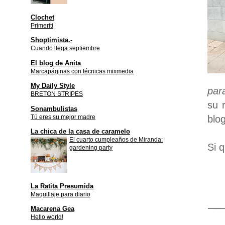
Clochet
Primeriti
Shoptimista.-
Cuando llega septiembre
El blog de Anita
Marcapáginas con técnicas mixmedia
My Daily Style
par
BRETON STRIPES
su 
Sonambulistas
Tú eres su mejor madre
blog
La chica de la casa de caramelo
El cuarto cumpleaños de Miranda:
Si 
gardening party
La Ratita Presumida
Maquillaje para diario
Macarena Gea
Hello world!