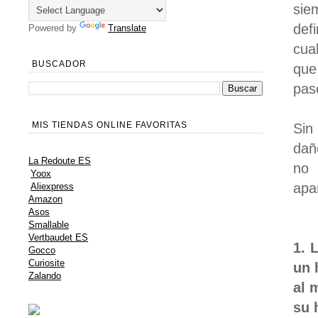
sie
def
Powered by
Translate
cua
BUSCADOR
que
pas
MIS TIENDAS ONLINE FAVORITAS
Sin
dañ
La Redoute ES
no 
Yoox
apa
Aliexpress
Amazon
Asos
Smallable
Vertbaudet ES
1. 
Gocco
Curiosite
un 
Zalando
al 
su 