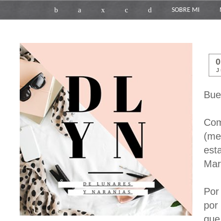
b
a
x
c
d
SOBRE MI
J
Bue
Com
(me
est
Mar
Por
por
que