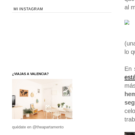
al 
MI INSTAGRAM
(un
lo 
En 
¿VIAJAS A VALENCIA?
est
más
hem
seg
cel
tra
quédate en @theapartamento