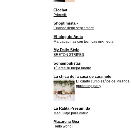
Clochet
Primeriti
Shoptimista.-
Cuando llega septiembre
El blog de Anita
Marcapáginas con técnicas mixmedia
My Daily Style
BRETON STRIPES
Sonambulistas
Tú eres su mejor madre
La chica de la casa de caramelo
El cuarto cumpleaños de Miranda:
gardening party
La Ratita Presumida
Maquillaje para diario
Macarena Gea
Hello world!