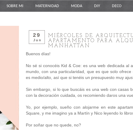
SOBRE MI
MATERNIDAD
MODA
DIY
DECO
29
MIÉRCOLES DE ARQUITECT
APARTAMENTO PARA ALQU
Jun
MANHATTAN
Buenos días!
No sé si conocéis Kid & Coe: es una web dedicada al al
mundo, con una particularidad, que es que solo ofrece 
es medio/alto, así que si tenéis un presupuesto muy ajus
Sin embargo, si lo que buscáis es una web con casas bon
con la decoración cuidada, os recomiendo daros una vuel
Yo, por ejemplo, sueño con alojarme en este aparta
Square, y me imagino ya a Martín y Nico leyendo lo libro
Por soñar que no quede, no?