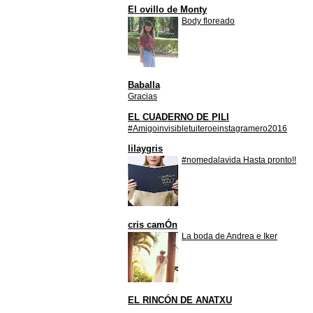
El ovillo de Monty
Body floreado
Baballa
Gracias
EL CUADERNO DE PILI
#Amigoinvisibletuiteroeinstagramero2016
lilaygris
#nomedalavida Hasta pronto!!
cris camÓn
La boda de Andrea e Iker
EL RINCÓN DE ANATXU