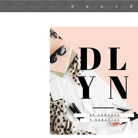
b
a
x
c
d