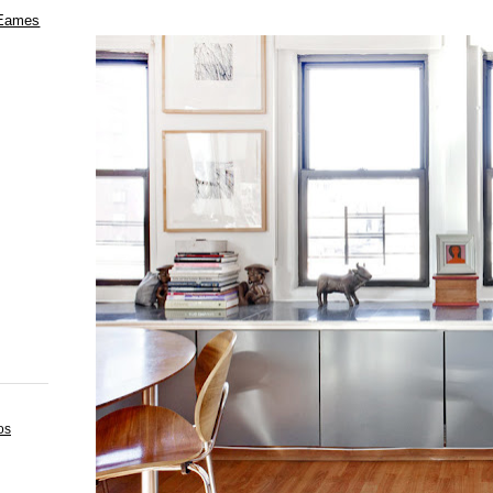
 Eames
os